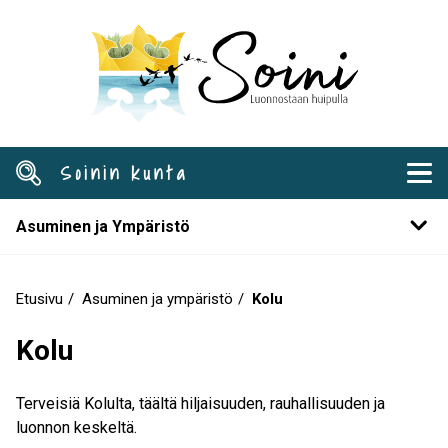
Hyppää
pääsisältöön
Soinin kunta
Asuminen ja Ympäristö
Etusivu
Asuminen ja ympäristö
Kolu
Murupolku
Kolu
Terveisiä Kolulta, täältä hiljaisuuden, rauhallisuuden ja
luonnon keskeltä.