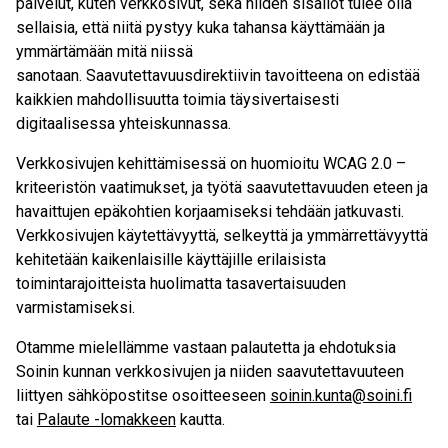
palvelut, kuten verkkosivut, sekä niiden sisällöt tulee olla
sellaisia, että niitä pystyy kuka tahansa käyttämään ja
ymmärtämään mitä niissä
sanotaan. Saavutettavuusdirektiivin tavoitteena on edistää
kaikkien mahdollisuutta toimia täysivertaisesti
digitaalisessa yhteiskunnassa.
Verkkosivujen kehittämisessä on huomioitu WCAG 2.0 –
kriteeristön vaatimukset, ja työtä saavutettavuuden eteen ja
havaittujen epäkohtien korjaamiseksi tehdään jatkuvasti.
Verkkosivujen käytettävyyttä, selkeyttä ja ymmärrettävyyttä
kehitetään kaikenlaisille käyttäjille erilaisista
toimintarajoitteista huolimatta tasavertaisuuden
varmistamiseksi.
Otamme mielellämme vastaan palautetta ja ehdotuksia
Soinin kunnan verkkosivujen ja niiden saavutettavuuteen
liittyen sähköpostitse osoitteeseen
soinin.kunta@soini.fi
tai
Palaute -lomakkeen
kautta.