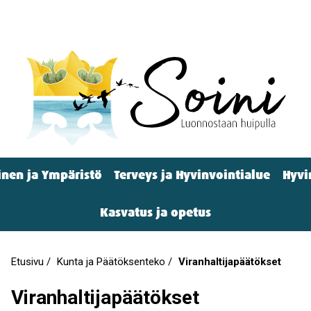
nen ja Ympäristö
Terveys ja Hyvinvointialue
Hyvi
Kasvatus ja opetus
Etusivu
Kunta ja Päätöksenteko
Viranhaltijapäätökset
Murupolku
Viranhaltijapäätökset