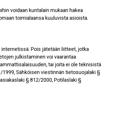
joihin voidaan kuntalain mukaan hakea
 omaan toimialaansa kuuluvista asioista.
 internetissä. Pois jätetään liitteet, jotka
tietojen julkistaminen voi vaarantaa
 ammattisalaisuuden, tai joita ei ole teknisistä
/1999, Sähköisen viestinnän tietosuojalaki §
asiakaslaki § 812/2000, Potilaslaki §