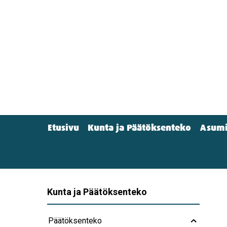
Hyppää
pääsisältöön
Etusivu
Kunta ja Päätöksenteko
Asumi
Main
menu
(Navigation)
Kunta ja Päätöksenteko
Päätöksenteko