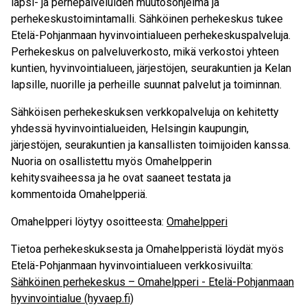
lapsi- ja perhepalveluiden muutosohjelma ja
perhekeskustoimintamalli. Sähköinen perhekeskus tukee
Etelä-Pohjanmaan hyvinvointialueen perhekeskuspalveluja.
Perhekeskus on palveluverkosto, mikä verkostoi yhteen
kuntien, hyvinvointialueen, järjestöjen, seurakuntien ja Kelan
lapsille, nuorille ja perheille suunnat palvelut ja toiminnan.
Sähköisen perhekeskuksen verkkopalveluja on kehitetty
yhdessä hyvinvointialueiden, Helsingin kaupungin,
järjestöjen, seurakuntien ja kansallisten toimijoiden kanssa.
Nuoria on osallistettu myös Omahelpperin
kehitysvaiheessa ja he ovat saaneet testata ja
kommentoida Omahelpperiä.
Omahelpperi löytyy osoitteesta:
Omahelpperi
Tietoa perhekeskuksesta ja Omahelpperistä löydät myös
Etelä-Pohjanmaan hyvinvointialueen verkkosivuilta:
Sähköinen perhekeskus – Omahelpperi - Etelä-Pohjanmaan
hyvinvointialue (hyvaep.fi)