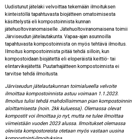
Uudistunut jätelaki velvoittaa tekemään ilmoituksen
kiinteistöllä tapahtuvasta biojätteen omatoimisesta
käsittelystä eli kompostoinnista kunnan
jätehuoltoviranomaiselle. Jätehuoltoviranomaisena toimii
Järviseudun jätelautakunta. Vapaa-ajan asunnoilla
tapahtuvasta kompostoinnista on myös tehtävä ilmoitus.
Ilmoitus kompostoinnista pitää tehdä silloin, kun
kompostoidaan biojätettä eli eloperäistä keittiö- tai
elintarvikejätettä. Puutarhajätteen kompostoinnista ei
tarvitse tehdä ilmoitusta.
Järviseudun jätelautakunnan toimialueella velvoite
ilmoittaa kompostoinnista astuu voimaan 1.1.2023.
Ilmoitus tulisi tehdä mahdollisimman pian kompostoinnin
aloittamisesta (noin. 2kk kuluessa). Olemassa olevat
kompostit voi ilmoittaa jo nyt, mutta ne tulee ilmoittaa
viimeistään vuoden 2023 alussa. Ilmoitukset olemassa
olevista kompostoreista otetaan myös vastaan uusina
kompostointi-ilmoituksina.