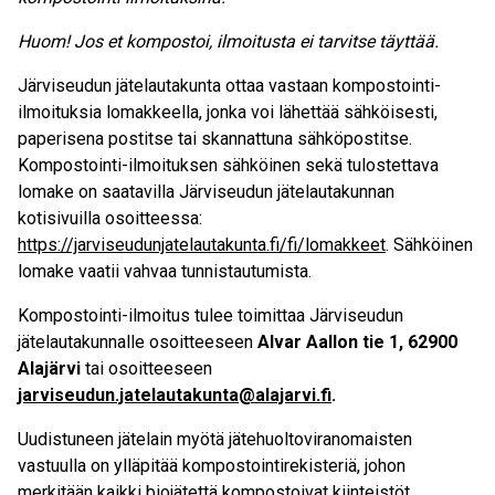
Huom! Jos et kompostoi, ilmoitusta ei tarvitse täyttää.
Järviseudun jätelautakunta ottaa vastaan kompostointi-
ilmoituksia lomakkeella, jonka voi lähettää sähköisesti,
paperisena postitse tai skannattuna sähköpostitse.
Kompostointi-ilmoituksen sähköinen sekä tulostettava
lomake on saatavilla Järviseudun jätelautakunnan
kotisivuilla osoitteessa:
https://jarviseudunjatelautakunta.fi/fi/lomakkeet
. Sähköinen
lomake vaatii vahvaa tunnistautumista.
Kompostointi-ilmoitus tulee toimittaa Järviseudun
jätelautakunnalle osoitteeseen
Alvar Aallon tie 1, 62900
Alajärvi
tai osoitteeseen
jarviseudun.jatelautakunta@alajarvi.fi
.
Uudistuneen jätelain myötä jätehuoltoviranomaisten
vastuulla on ylläpitää kompostointirekisteriä, johon
merkitään kaikki biojätettä kompostoivat kiinteistöt.