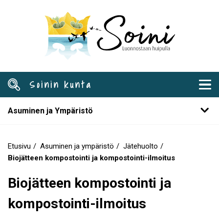
Hyppää
pääsisältöön
Soinin kunta
Asuminen ja Ympäristö
Etusivu
Asuminen ja ympäristö
Jätehuolto
Murupolku
Biojätteen kompostointi ja kompostointi-ilmoitus
Biojätteen kompostointi ja
kompostointi-ilmoitus