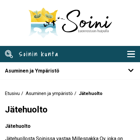
Hyppää
pääsisältöön
Soinin kunta
Asuminen ja Ympäristö
Etusivu
Asuminen ja ympäristö
Jätehuolto
Murupolku
Jätehuolto
Jätehuolto
Jätehuollosta Soinissa vastaa Millespakka Oy, joka on