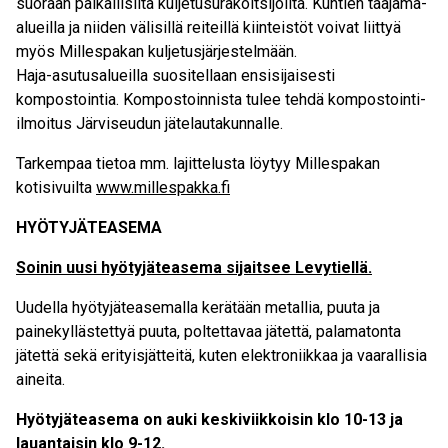
suoraan paikallisilta kuljetusurakoitsijoilta. Kuntien taajama-
alueilla ja niiden välisillä reiteillä kiinteistöt voivat liittyä
myös Millespakan kuljetusjärjestelmään.
Haja-asutusalueilla suositellaan ensisijaisesti
kompostointia. Kompostoinnista tulee tehdä kompostointi-
ilmoitus Järviseudun jätelautakunnalle.
Tarkempaa tietoa mm. lajittelusta löytyy Millespakan
kotisivuilta
www.millespakka.fi
HYÖTYJÄTEASEMA
Soinin uusi hyötyjäteasema sijaitsee Levytiellä.
Uudella hyötyjäteasemalla kerätään metallia, puuta ja
painekyllästettyä puuta, poltettavaa jätettä, palamatonta
jätettä sekä erityisjätteitä, kuten elektroniikkaa ja vaarallisia
aineita.
Hyötyjäteasema on auki keskiviikkoisin klo 10-13 ja
lauantaisin klo 9-12.