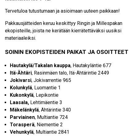
Tervetuloa tutustumaan ja asioimaan uuteen paikkaan!
Pakkausjätteiden keruu keskittyy Ringin ja Millespakan
ekopisteille, joista ne kerätään kierrätettäväksi uusiksi
materiaaleiksi.
SOININ EKOPISTEIDEN PAIKAT JA OSOITTEET
Hautakylä/Takalan kauppa
, Hautakyläntie 677
Itä-Ähtäri
, Rasinmäen talo, Itä-Ähtärintie 2449
Jokivarsi
, Jokivarrentie 965
Kolunkylä
, Luomantie 1
Kukonkylä
, Lepikontie
Laasala,
Lehtimäentie 3
Mäkelänkylä
, Ähtärintie 340
Parviainen
, Multiantie 724
Torasperä
, Niementie 2
Vehunkylä
, Multiantie 2841