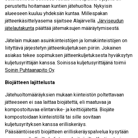
perustettu hoitamaan kuntien jätehuoltoa. Nykyisin
alueeseen kuuluu yhdeksän kuntaa. Millespakan
jätteenkäsittelyasema sijaitsee Alajärvellä.
Järviseudun
jätelautakunta
päättää jätemaksujen määräytymisestä.
Jätelain mukaan asuinkiinteistöjen ja lomakiinteistöjen on
liityttävä järjestetyn jätteenkuljetuksen piiriin. Jokainen
asiakas tekee sopimuksen jätteenkuljetuksesta hyväksytyn
kuljetusyrittäjän kanssa. Soinissa kuljetusyrittäjänä toimii
Soinin Puhtaanapito Oy
.
Biojätteen lajittelusta
Jätehuoltomääräyksien mukaan kiinteistön poltettavaan
jätteeseen ei saa laittaa biojätettä, eli maatuvaa ja
kompostoituvaa elintarvike- ja keittiöjätettä. Biojäte
kompostoidaan kiinteistöllä tai sille sovitaan
kuljetusyrityksen kanssa erilliskeräys.
Pääsääntöisesti biojätteen erilliskeräyspalvelua kysytään