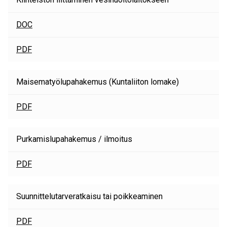
DOC
PDF
Maisematyölupahakemus (Kuntaliiton lomake)
PDF
Purkamislupahakemus / ilmoitus
PDF
Suunnittelutarveratkaisu tai poikkeaminen
PDF