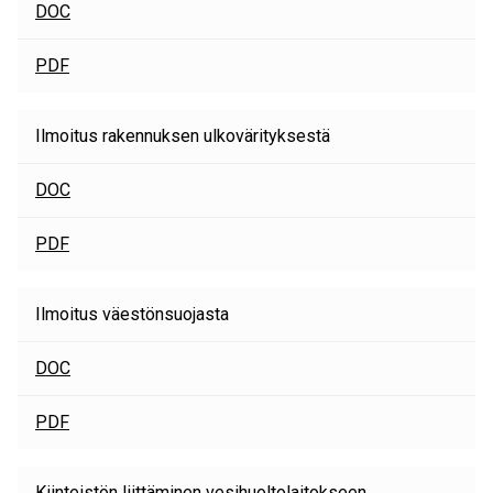
DOC
PDF
Ilmoitus rakennuksen ulkovärityksestä
DOC
PDF
Ilmoitus väestönsuojasta
DOC
PDF
Kiinteistön liittäminen vesihuoltolaitokseen