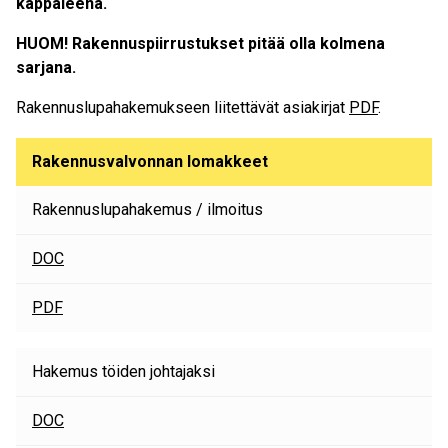
kappaleena.
HUOM! Rakennuspiirrustukset pitää olla kolmena
sarjana.
Rakennuslupahakemukseen liitettävät asiakirjat
PDF
.
Rakennusvalvonnan lomakkeet
Rakennuslupahakemus / ilmoitus
DOC
PDF
Hakemus töiden johtajaksi
DOC