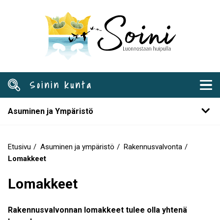
Hyppää
pääsisältöön
Soinin kunta
Asuminen ja Ympäristö
Etusivu
Asuminen ja ympäristö
Rakennusvalvonta
Murupolku
Lomakkeet
Lomakkeet
Rakennusvalvonnan lomakkeet tulee olla yhtenä