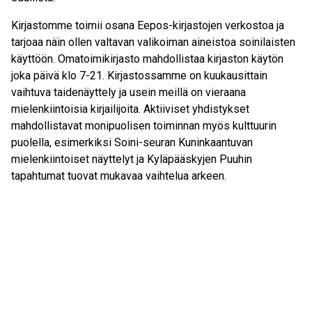
Kirjastomme toimii osana Eepos-kirjastojen verkostoa ja
tarjoaa näin ollen valtavan valikoiman aineistoa soinilaisten
käyttöön. Omatoimikirjasto mahdollistaa kirjaston käytön
joka päivä klo 7-21. Kirjastossamme on kuukausittain
vaihtuva taidenäyttely ja usein meillä on vieraana
mielenkiintoisia kirjailijoita. Aktiiviset yhdistykset
mahdollistavat monipuolisen toiminnan myös kulttuurin
puolella, esimerkiksi Soini-seuran Kuninkaantuvan
mielenkiintoiset näyttelyt ja Kyläpääskyjen Puuhin
tapahtumat tuovat mukavaa vaihtelua arkeen.
Retkeile meillä
Kuntamme sijaitsee Etelä-Pohjanmaan maakunnan
kaakkoisosassa vedenjakaja-alueella, jolle on
tunnusomaista runsaat vesistöt ja korkeat vaaramaisemat.
Maakunnan korkeimmalta kohdalta Raitamäeltä voit nähdä
laajasti kuntaamme ja maakuntaamme. Soinin lumisilta