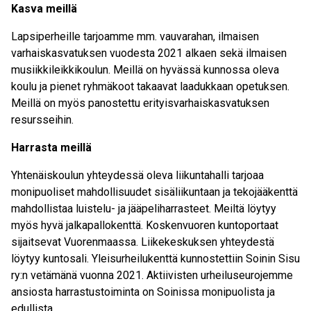
Kasva meillä
Lapsiperheille tarjoamme mm. vauvarahan, ilmaisen
varhaiskasvatuksen vuodesta 2021 alkaen sekä ilmaisen
musiikkileikkikoulun. Meillä on hyvässä kunnossa oleva
koulu ja pienet ryhmäkoot takaavat laadukkaan opetuksen.
Meillä on myös panostettu erityisvarhaiskasvatuksen
resursseihin.
Harrasta meillä
Yhtenäiskoulun yhteydessä oleva liikuntahalli tarjoaa
monipuoliset mahdollisuudet sisäliikuntaan ja tekojääkenttä
mahdollistaa luistelu- ja jääpeliharrasteet. Meiltä löytyy
myös hyvä jalkapallokenttä. Koskenvuoren kuntoportaat
sijaitsevat Vuorenmaassa. Liikekeskuksen yhteydestä
löytyy kuntosali. Yleisurheilukenttä kunnostettiin Soinin Sisu
ry:n vetämänä vuonna 2021. Aktiivisten urheiluseurojemme
ansiosta harrastustoiminta on Soinissa monipuolista ja
edullista.