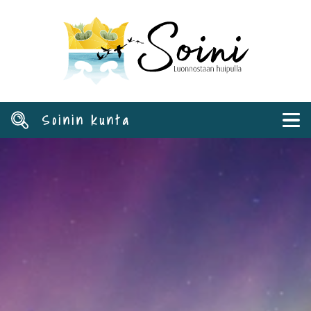
Hyppää
pääsisältöön
Soinin kunta