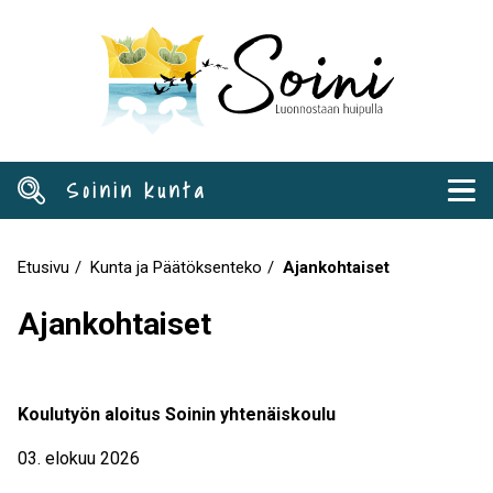
Hyppää
pääsisältöön
Soinin kunta
Etusivu
Kunta ja Päätöksenteko
Ajankohtaiset
Murupolku
Ajankohtaiset
Koulutyön aloitus Soinin yhtenäiskoulu
03. elokuu 2026