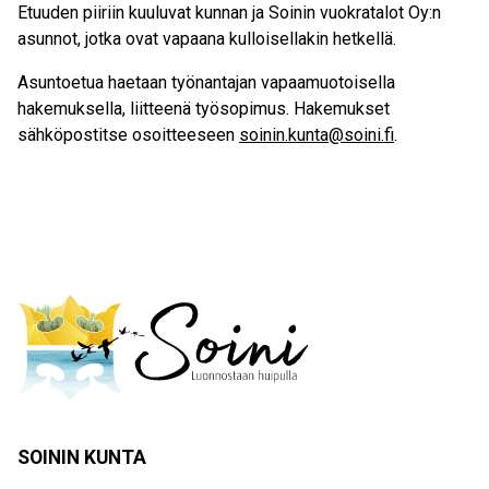
Etuuden piiriin kuuluvat kunnan ja Soinin vuokratalot Oy:n
asunnot, jotka ovat vapaana kulloisellakin hetkellä.
Asuntoetua haetaan työnantajan vapaamuotoisella
hakemuksella, liitteenä työsopimus. Hakemukset
sähköpostitse osoitteeseen
soinin.kunta@soini.fi
.
SOININ KUNTA