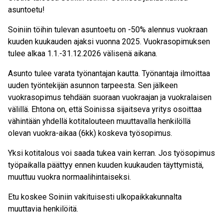
asuntoetu!
Soiniin töihin tulevan asuntoetu on -50% alennus vuokraan
kuuden kuukauden ajaksi vuonna 2025. Vuokrasopimuksen
tulee alkaa 1.1.-31.12.2026 välisenä aikana.
Asunto tulee varata työnantajan kautta. Työnantaja ilmoittaa
uuden työntekijän asunnon tarpeesta. Sen jälkeen
vuokrasopimus tehdään suoraan vuokraajan ja vuokralaisen
välillä. Ehtona on, että Soinissa sijaitseva yritys osoittaa
vähintään yhdellä kotitalouteen muuttavalla henkilöllä
olevan vuokra-aikaa (6kk) koskeva työsopimus.
Yksi kotitalous voi saada tukea vain kerran. Jos työsopimus
työpaikalla päättyy ennen kuuden kuukauden täyttymistä,
muuttuu vuokra normaalihintaiseksi.
Etu koskee Soiniin vakituisesti ulkopaikkakunnalta
muuttavia henkilöitä.