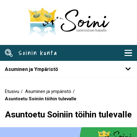
Hyppää
pääsisältöön
Soinin kunta
Asuminen ja Ympäristö
Etusivu
Asuminen ja ympäristö
Murupolku
Asuntoetu Soiniin töihin tulevalle
Asuntoetu Soiniin töihin tulevalle