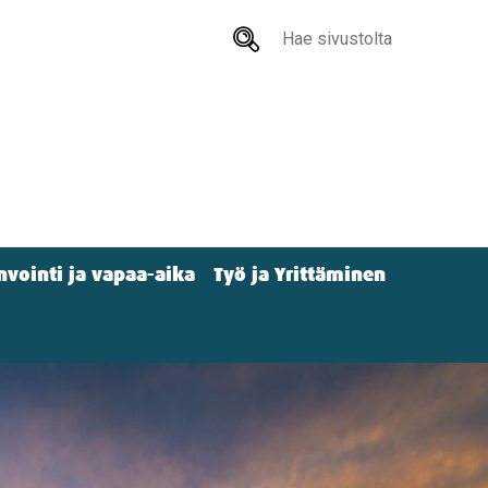
Hae
sivustolta
nvointi ja vapaa-aika
Työ ja Yrittäminen