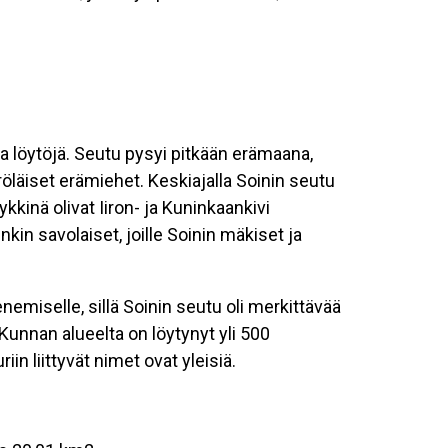
ia löytöjä. Seutu pysyi pitkään erämaana,
röläiset erämiehet. Keskiajalla Soinin seutu
ykkinä olivat Iiron- ja Kuninkaankivi
nkin savolaiset, joille Soinin mäkiset ja
nemiselle, sillä Soinin seutu oli merkittävää
 Kunnan alueelta on löytynyt yli 500
n liittyvät nimet ovat yleisiä.