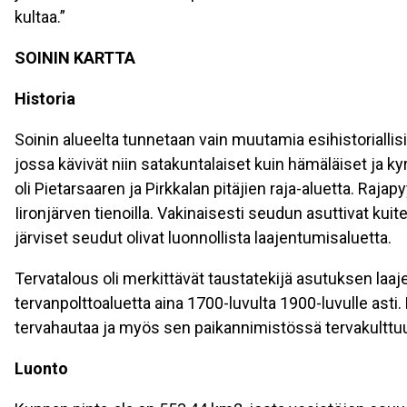
kultaa.”
SOININ KARTTA
Historia
Soinin alueelta tunnetaan vain muutamia esihistoriallis
jossa kävivät niin satakuntalaiset kuin hämäläiset ja ky
oli Pietarsaaren ja Pirkkalan pitäjien raja-aluetta. Rajapy
Iironjärven tienoilla. Vakinaisesti seudun asuttivat kuite
järviset seudut olivat luonnollista laajentumisaluetta.
Tervatalous oli merkittävät taustatekijä asutuksen laaje
tervanpolttoaluetta aina 1700-luvulta 1900-luvulle asti.
tervahautaa ja myös sen paikannimistössä tervakulttuurii
Luonto