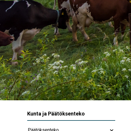
Kunta ja Päätöksenteko
Päätöksenteko