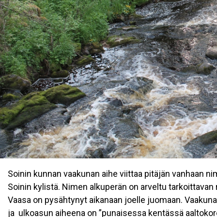
Soinin kunnan vaakunan aihe viittaa pitäjän vanhaan ni
Soinin kylistä. Nimen alkuperän on arveltu tarkoittavan
Vaasa on pysähtynyt aikanaan joelle juomaan. Vaakuna
ja ulkoasun aiheena on ”punaisessa kentässä aaltokoroin