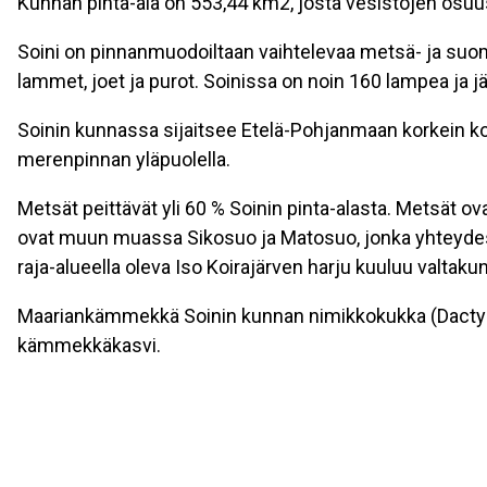
Kunnan pinta-ala on 553,44 km2, josta vesistöjen osuu
Soini on pinnanmuodoiltaan vaihtelevaa metsä- ja suomaa
lammet, joet ja purot. Soinissa on noin 160 lampea ja j
Soinin kunnassa sijaitsee Etelä-Pohjanmaan korkein ko
merenpinnan yläpuolella.
Metsät peittävät yli 60 % Soinin pinta-alasta. Metsät o
ovat muun muassa Sikosuo ja Matosuo, jonka yhteydes
raja-alueella oleva Iso Koirajärven harju kuuluu valtak
Maariankämmekkä Soinin kunnan nimikkokukka (Dactyl
kämmekkäkasvi.
Maariankämmekkää esiintyy Soinissa melko yleisesti kar
metsissä ja erilaisten korpimetsien reunoilla.
Kylät
Hautakylä
, Mäkelänkylä, Jokivarsi, Keisala, Kirkon