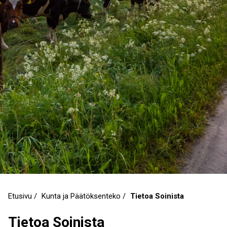
Etusivu
Kunta ja Päätöksenteko
Tietoa Soinista
Murupolku
Tietoa Soinista