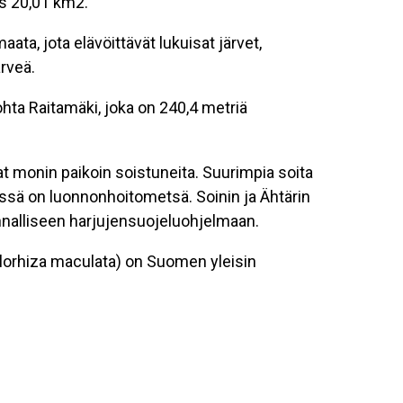
s 20,01 km2.
ta, jota elävöittävät lukuisat järvet,
ärveä.
hta Raitamäki, joka on 240,4 metriä
vat monin paikoin soistuneita. Suurimpia soita
sä on luonnonhoitometsä. Soinin ja Ähtärin
unnalliseen harjujensuojeluohjelmaan.
orhiza maculata) on Suomen yleisin
ujenkin soiden laitamilla, tuoreissa
kylä,
Kukonkylä
, Kuninkaanjoki,
Laasala
,