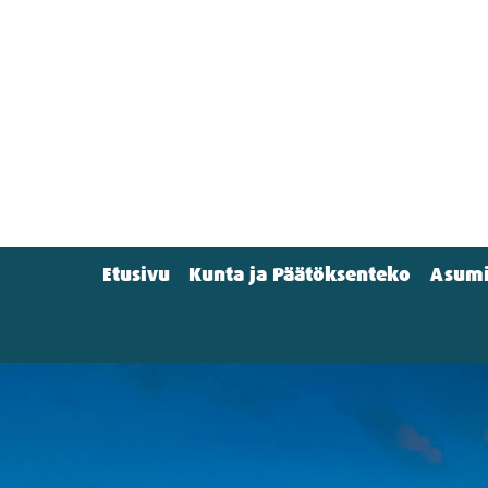
Hyppää
pääsisältöön
Etusivu
Kunta ja Päätöksenteko
Asumi
Main
menu
(Navigation)