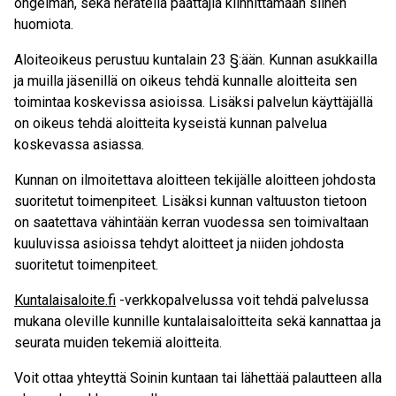
ongelman, sekä herätellä päättäjiä kiinnittämään siihen
huomiota.
Aloiteoikeus perustuu kuntalain 23 §:ään. Kunnan asukkailla
ja muilla jäsenillä on oikeus tehdä kunnalle aloitteita sen
toimintaa koskevissa asioissa. Lisäksi palvelun käyttäjällä
on oikeus tehdä aloitteita kyseistä kunnan palvelua
koskevassa asiassa.
Kunnan on ilmoitettava aloitteen tekijälle aloitteen johdosta
suoritetut toimenpiteet. Lisäksi kunnan valtuuston tietoon
on saatettava vähintään kerran vuodessa sen toimivaltaan
kuuluvissa asioissa tehdyt aloitteet ja niiden johdosta
suoritetut toimenpiteet.
Kuntalaisaloite.fi
-verkkopalvelussa voit tehdä palvelussa
mukana oleville kunnille kuntalaisaloitteita sekä kannattaa ja
seurata muiden tekemiä aloitteita.
Voit ottaa yhteyttä Soinin kuntaan tai lähettää palautteen alla