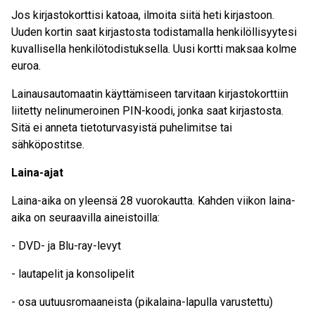
Jos kirjastokorttisi katoaa, ilmoita siitä heti kirjastoon.
Uuden kortin saat kirjastosta todistamalla henkilöllisyytesi
kuvallisella henkilötodistuksella. Uusi kortti maksaa kolme
euroa.
Lainausautomaatin käyttämiseen tarvitaan kirjastokorttiin
liitetty nelinumeroinen PIN-koodi, jonka saat kirjastosta.
Sitä ei anneta tietoturvasyistä puhelimitse tai
sähköpostitse.
Laina-ajat
Laina-aika on yleensä 28 vuorokautta. Kahden viikon laina-
aika on seuraavilla aineistoilla:
- DVD- ja Blu-ray-levyt
- lautapelit ja konsolipelit
- osa uutuusromaaneista (pikalaina-lapulla varustettu)