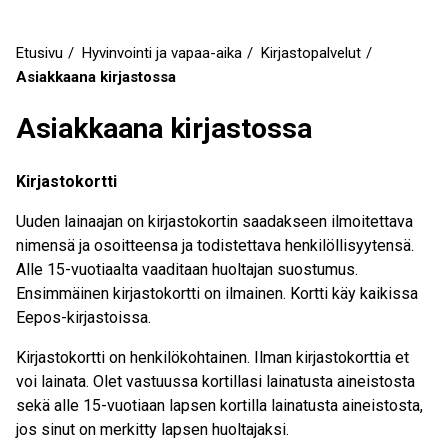
Etusivu
Hyvinvointi ja vapaa-aika
Kirjastopalvelut
Murupolku
Asiakkaana kirjastossa
Asiakkaana kirjastossa
Kirjastokortti
Uuden lainaajan on kirjastokortin saadakseen ilmoitettava
nimensä ja osoitteensa ja todistettava henkilöllisyytensä.
Alle 15-vuotiaalta vaaditaan huoltajan suostumus.
Ensimmäinen kirjastokortti on ilmainen. Kortti käy kaikissa
Eepos-kirjastoissa.
Kirjastokortti on henkilökohtainen. Ilman kirjastokorttia et
voi lainata. Olet vastuussa kortillasi lainatusta aineistosta
sekä alle 15-vuotiaan lapsen kortilla lainatusta aineistosta,
jos sinut on merkitty lapsen huoltajaksi.