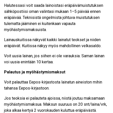
Halutessasi voit saada lainoistasi eräpäivämuistutuksen
sähköpostiisi oman valintasi mukaan 1–5 päivää ennen
eräpäivää. Teknisistä ongelmista johtuva muistutuksen
tulematta jääminen ei kuitenkaan vapauta
myöhästymismaksuista.
Lainauskuitissa näkyvät kaikki lainatut teokset ja niiden
eräpäivät. Kuitissa näkyy myös mahdollinen velkasaldo.
Voit uusia lainan, jos siihen ei ole varauksia. Saman lainan
voi uusia enintään 10 kertaa.
Palautus ja myöhästymismaksut
Voit palauttaa Eepos-kirjastosta lainatun aineiston mihin
tahansa Eepos-kirjastoon.
Jos teoksia ei palauteta ajoissa, niistä joutuu maksamaan
myöhästymismaksua. Maksun suuruus on 20 snt/laina/vrk,
joka alkaa kertyä 2 vuorokauden kuluttua eräpäivästä.