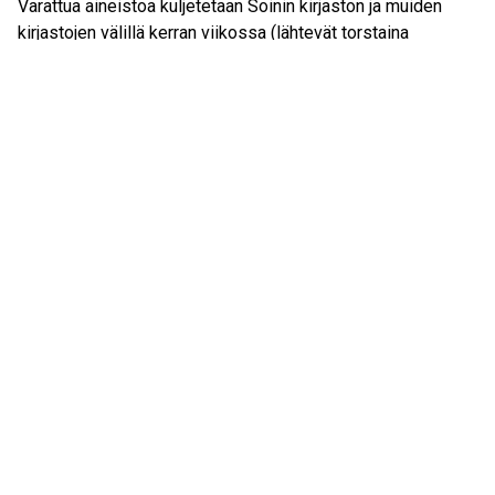
Varattua aineistoa kuljetetaan Soinin kirjaston ja muiden
kirjastojen välillä kerran viikossa (lähtevät torstaina
aamupäivällä, varaukset paikalla perjantaina keskipäivällä).
Käyttösäännöt
Vastaanottaessasi kirjastokortin sitoudut noudattamaan
Eepos-kirjaston käyttösääntöjä.
Henkilötietojen kerääminen, käsittely ja säilyttäminen
Henkilötietoja kerätään, koska halutaan taata laadukkaat ja
asiakaslähtöiset sekä turvalliset palvelut kuntalaisille.
Kerättyjä tietoja käytetään käytännön asioiden
hoitamisessa. Tietoja säilytetään pääasiassa tunnuksella ja
salasanalla suojatuissa sähköisissä tietokannoissa.
Paperiset rekisterit säilytetään lukituissa tiloissa ja
lukittavissa kaapeissa. Tietoa käsittelevät ainoastaan
tehtäviä hoitavat ja tietoja vastaanottavat henkilöt eikä
tietoja luovuteta ulkopuoliselle. Kirjastolla on oikeus