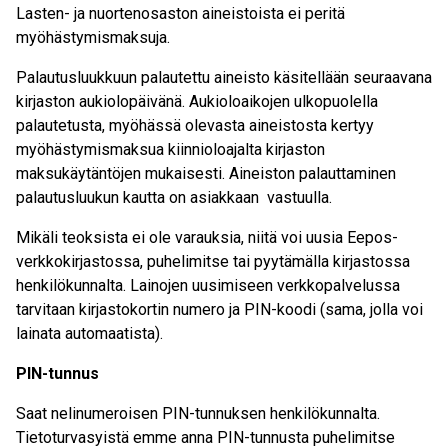
Lasten- ja nuortenosaston aineistoista ei peritä
myöhästymismaksuja.
Palautusluukkuun palautettu aineisto käsitellään seuraavana
kirjaston aukiolopäivänä. Aukioloaikojen ulkopuolella
palautetusta, myöhässä olevasta aineistosta kertyy
myöhästymismaksua kiinnioloajalta kirjaston
maksukäytäntöjen mukaisesti. Aineiston palauttaminen
palautusluukun kautta on asiakkaan vastuulla.
Mikäli teoksista ei ole varauksia, niitä voi uusia Eepos-
verkkokirjastossa, puhelimitse tai pyytämälla kirjastossa
henkilökunnalta. Lainojen uusimiseen verkkopalvelussa
tarvitaan kirjastokortin numero ja PIN-koodi (sama, jolla voi
lainata automaatista).
PIN-tunnus
Saat nelinumeroisen PIN-tunnuksen henkilökunnalta.
Tietoturvasyistä emme anna PIN-tunnusta puhelimitse