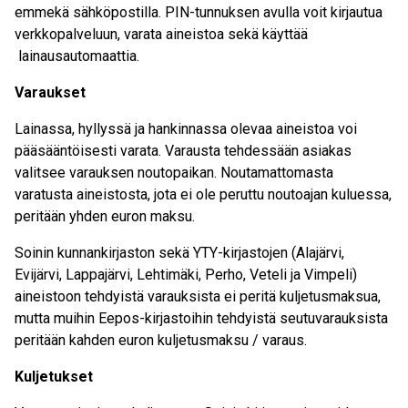
emmekä sähköpostilla. PIN-tunnuksen avulla voit kirjautua
verkkopalveluun, varata aineistoa sekä käyttää
lainausautomaattia.
Varaukset
Lainassa, hyllyssä ja hankinnassa olevaa aineistoa voi
pääsääntöisesti varata. Varausta tehdessään asiakas
valitsee varauksen noutopaikan. Noutamattomasta
varatusta aineistosta, jota ei ole peruttu noutoajan kuluessa,
peritään yhden euron maksu.
Soinin kunnankirjaston sekä YTY-kirjastojen (Alajärvi,
Evijärvi, Lappajärvi, Lehtimäki, Perho, Veteli ja Vimpeli)
aineistoon tehdyistä varauksista ei peritä kuljetusmaksua,
mutta muihin Eepos-kirjastoihin tehdyistä seutuvarauksista
peritään kahden euron kuljetusmaksu / varaus.
Kuljetukset