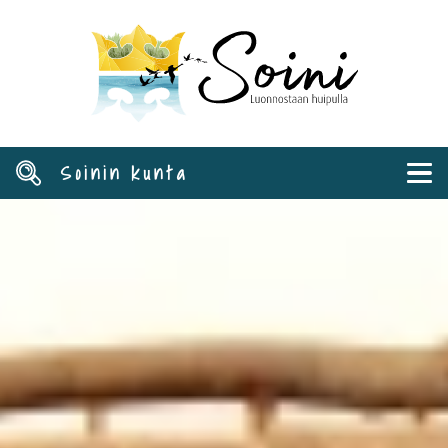
Hyppää
pääsisältöön
Soinin kunta