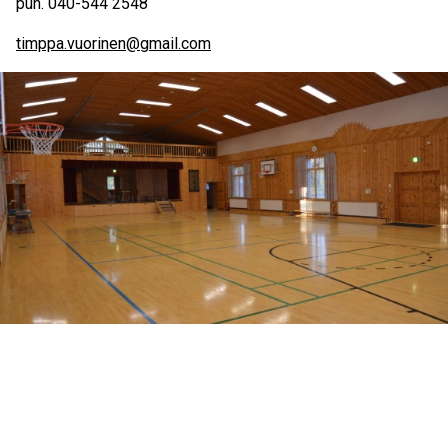
puh. 040-544 2548
timppa.vuorinen@gmail.com