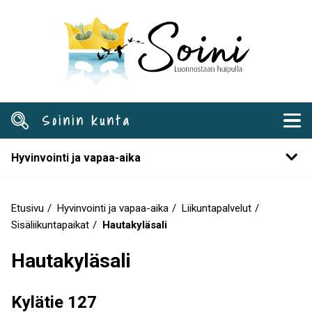
Hyppää
pääsisältöön
Soinin kunta
Hyvinvointi ja vapaa-aika
Etusivu
Hyvinvointi ja vapaa-aika
Liikuntapalvelut
Murupolku
Sisäliikuntapaikat
Hautakyläsali
Hautakyläsali
Kylätie 127