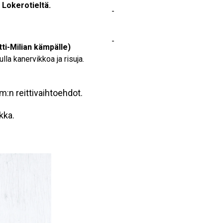
 Lokerotieltä.
-
-
ti-Milian kämpälle)
ulla kanervikkoa ja risuja.
km:n reittivaihtoehdot.
kka.