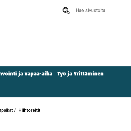
Hae
sivustolta
nvointi ja vapaa-aika
Työ ja Yrittäminen
tapaikat
Hiihtoreitit