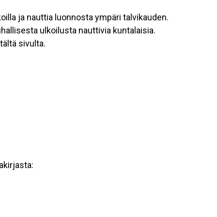
oilla ja nauttia luonnosta ympäri talvikauden.
auhallisesta ulkoilusta nauttivia kuntalaisia.
ältä sivulta.
akirjasta: