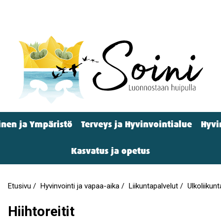
nen ja Ympäristö
Terveys ja Hyvinvointialue
Hyvi
Kasvatus ja opetus
Etusivu
Hyvinvointi ja vapaa-aika
Liikuntapalvelut
Ulkoliikun
Murupolku
Hiihtoreitit