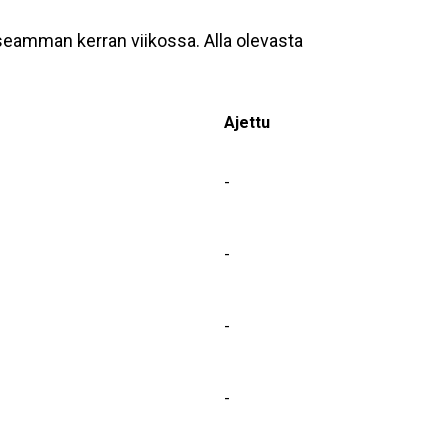
useamman kerran viikossa. Alla olevasta
Ajettu
-
-
-
-