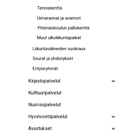
Tenniskenttä
Uimarannat ja avannot
Yhtenäiskoulun pallokenttä
Muut ulkoliikuntapaikat
Liikuntavälineiden vuokraus
Seurat ja yhdistykset
Erityisryhmät
Kirjastopalvelut
Kulttuuripalvelut
Nuorisopalvelut
Hyvinvointipalvelut
Avustukset