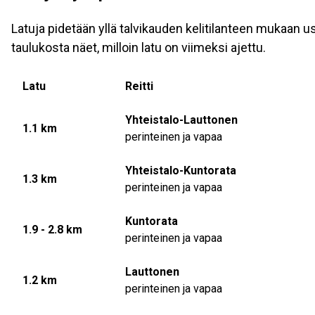
Latuja pidetään yllä talvikauden kelitilanteen mukaan 
taulukosta näet, milloin latu on viimeksi ajettu.
Latu
Reitti
Yhteistalo-Lauttonen
1.1 km
perinteinen ja vapaa
Yhteistalo-Kuntorata
1.3 km
perinteinen ja vapaa
Kuntorata
1.9 - 2.8 km
perinteinen ja vapaa
Lauttonen
1.2 km
perinteinen ja vapaa