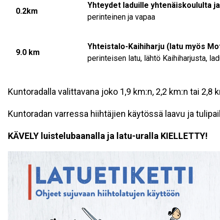
Yhteydet laduille yhtenäiskoululta ja
0.2km
perinteinen ja vapaa
Yhteistalo-Kaihiharju (latu myös Mot
9.0 km
perinteisen latu, lähtö Kaihiharjusta, lad
Kuntoradalla valittavana joko 1,9 km:n, 2,2 km:n tai 2,8 
Kuntoradan varressa hiihtäjien käytössä laavu ja tulipai
KÄVELY luistelubaanalla ja latu-uralla KIELLETTY!