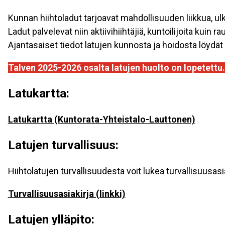
Kunnan hiihtoladut tarjoavat mahdollisuuden liikkua, ulk
Ladut palvelevat niin aktiivihiihtäjiä, kuntoilijoita kuin r
Ajantasaiset tiedot latujen kunnosta ja hoidosta löydät t
Talven 2025-2026 osalta latujen huolto on lopetettu.
Latukartta:
Latukartta (Kuntorata-Yhteistalo-Lauttonen)
Latujen turvallisuus:
Hiihtolatujen turvallisuudesta voit lukea turvallisuusasi
Turvallisuusasiakirja (linkki)
Latujen ylläpito: