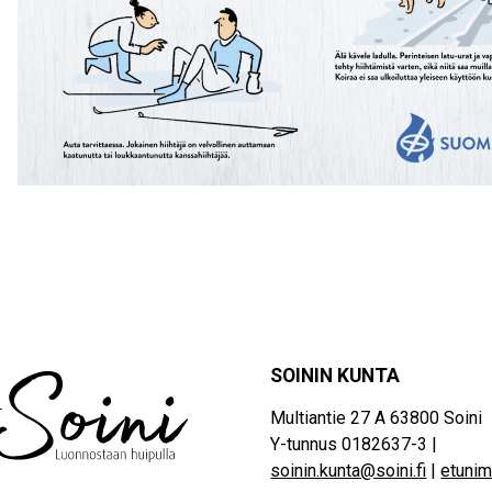
SOININ KUNTA
Multiantie 27 A 63800 Soini
Y-tunnus 0182637-3 |
soinin.kunta@soini.fi
|
etunim