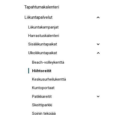
Tapahtumakalenteri
Liikuntapalvelut
Liikuntakampanjat
Harrastuskalenteri
Sisäliikuntapaikat
Ulkoliikuntapaikat
Beach-volleykenttä
Hiihtoreitit
Keskusurheilukenttä
Kuntoportaat
Patikkareitit
Skeittiparkki
Soinin tekojää