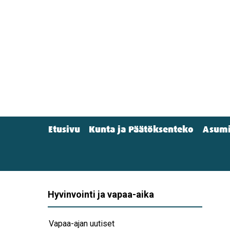
Hyppää
pääsisältöön
Etusivu
Kunta ja Päätöksenteko
Asumi
Main
menu
(Navigation)
Hyvinvointi ja vapaa-aika
Vapaa-ajan uutiset