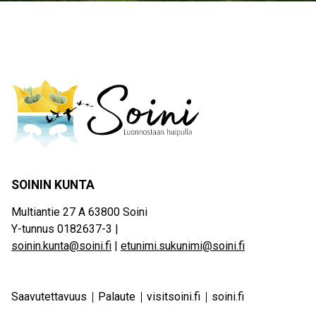
SOININ KUNTA
Multiantie 27 A 63800 Soini
Y-tunnus 0182637-3 |
soinin.kunta@soini.fi
|
etunimi.sukunimi@soini.fi
Saavutettavuus
Palaute
visitsoini.fi
soini.fi
Footer