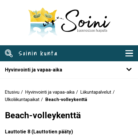
Hyppää
pääsisältöön
Soinin kunta
Hyvinvointi ja vapaa-aika
Etusivu
Hyvinvointi ja vapaa-aika
Liikuntapalvelut
Murupolku
Ulkoliikuntapaikat
Beach-volleykenttä
Beach-volleykenttä
Lauttotie 8 (Lauttotien pääty)