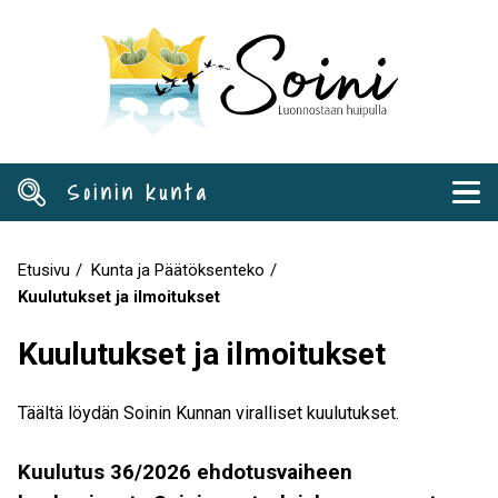
Hyppää
pääsisältöön
Soinin kunta
Etusivu
Kunta ja Päätöksenteko
Murupolku
Kuulutukset ja ilmoitukset
Kuulutukset ja ilmoitukset
Täältä löydän Soinin Kunnan viralliset kuulutukset.
Kuulutus 36/2026 ehdotusvaiheen