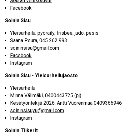
Seuran verkkosivut
Facebook
Soinin Sisu
Yleisurheilu, pyöräily, frisbee, judo, pesis
Saana Peura, 045 262 993
soininsisu@gmail.com
Facebook
Instagram
Soinin Sisu - Yleisurheilujaosto
Yleisurheilu
Minna Välimäki, 0400443725 (pj)
Kesätyöntekijä 2026, Antti Vuorenmaa 0409366946
soininsisuyu@gmail.com
Instagram
Soinin Tiikerit