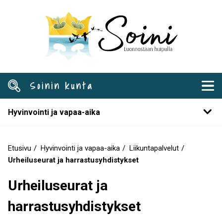
Hyppää
pääsisältöön
Soinin kunta
Hyvinvointi ja vapaa-aika
Etusivu
Hyvinvointi ja vapaa-aika
Liikuntapalvelut
Murupolku
Urheiluseurat ja harrastusyhdistykset
Urheiluseurat ja
harrastusyhdistykset