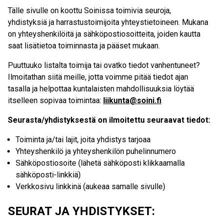
Tälle sivulle on koottu Soinissa toimivia seuroja,
yhdistyksiä ja harrastustoimijoita yhteystietoineen. Mukana
on yhteyshenkilöitä ja sähköpostiosoitteita, joiden kautta
saat lisätietoa toiminnasta ja pääset mukaan.
Puuttuuko listalta toimija tai ovatko tiedot vanhentuneet?
Ilmoitathan siitä meille, jotta voimme pitää tiedot ajan
tasalla ja helpottaa kuntalaisten mahdollisuuksia löytää
itselleen sopivaa toimintaa:
liikunta@soini.fi
Seurasta/yhdistyksestä on ilmoitettu seuraavat tiedot:
Toiminta ja/tai lajit, joita yhdistys tarjoaa
Yhteyshenkilö ja yhteyshenkilön puhelinnumero
Sähköpostiosoite (lähetä sähköposti klikkaamalla
sähköposti-linkkiä)
Verkkosivu linkkinä (aukeaa samalle sivulle)
SEURAT JA YHDISTYKSET: