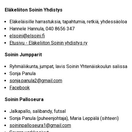
Eläkeliiton Soinin Yhdistys
Eläkeläisille harrastuksia, tapahtumia, retkiä, yhdessäoloa
Hannele Hannula, 040 8656 347
elsoini@elsoini.fi
Etusivu - Eläkeliiton Soinin yhdistys ry
Soinin Jumpparit
Ryhmäliikunta, jumpat, lavis Soinin Yhtenäiskoulun salissa
Sonja Panula
sonja.panula2@gmail.com
Facebook
Soinin Palloseura
Jalkapallo, salibandy, futsal
Sonja Panula (puheenjohtaja), Maria Leppälä (sihteeri)
soininpalloseura1@gmail.com