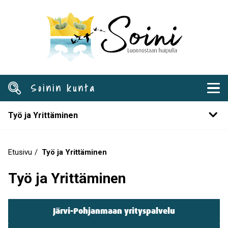
Hyppää
pääsisältöön
Soinin kunta
Työ ja Yrittäminen
Etusivu
Työ ja Yrittäminen
Murupolku
Työ ja Yrittäminen
Järvi-Pohjanmaan yrityspalvelu
Työ