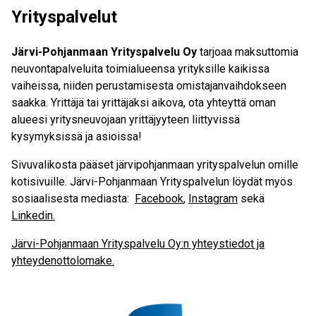
Yrityspalvelut
Järvi-Pohjanmaan Yrityspalvelu Oy
tarjoaa maksuttomia
neuvontapalveluita toimialueensa yrityksille kaikissa
vaiheissa, niiden perustamisesta omistajanvaihdokseen
saakka. Yrittäjä tai yrittäjäksi aikova, ota yhteyttä oman
alueesi yritysneuvojaan yrittäjyyteen liittyvissä
kysymyksissä ja asioissa!
Sivuvalikosta pääset järvipohjanmaan yrityspalvelun omille
kotisivuille. Järvi-Pohjanmaan Yrityspalvelun löydät myös
sosiaalisesta mediasta:
Facebook
,
Instagram
sekä
Linkedin.
Järvi-Pohjanmaan Yrityspalvelu Oy:n yhteystiedot ja
yhteydenottolomake.