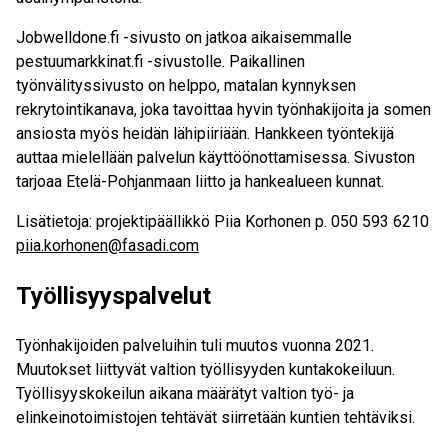
Jobwelldone.fi -sivusto on jatkoa aikaisemmalle
pestuumarkkinat.fi -sivustolle. Paikallinen
työnvälityssivusto on helppo, matalan kynnyksen
rekrytointikanava, joka tavoittaa hyvin työnhakijoita ja somen
ansiosta myös heidän lähipiiriään. Hankkeen työntekijä
auttaa mielellään palvelun käyttöönottamisessa. Sivuston
tarjoaa Etelä-Pohjanmaan liitto ja hankealueen kunnat.
Lisätietoja: projektipäällikkö Piia Korhonen p. 050 593 6210
piia.korhonen@fasadi.com
Työllisyyspalvelut
Työnhakijoiden palveluihin tuli muutos vuonna 2021.
Muutokset liittyvät valtion työllisyyden kuntakokeiluun.
Työllisyyskokeilun aikana määrätyt valtion työ- ja
elinkeinotoimistojen tehtävät siirretään kuntien tehtäviksi.