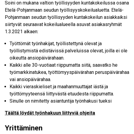
Soini on mukana valtion työllisyyden kuntakokeilussa osana
Etelä-Pohjanmaan seudun työllisyyskokeilualuetta. Etelä-
Pohjanmaan seudun työllisyyden kuntakokeilun asiakkaiksi
siirtyvät seuraavat kokeilualueella asuvat asiakasryhmät
1.3.2021 alkaen:
Työttömät työnhakijat, työllistettynä olevat ja
työllistymistä edistävissä palveluissa olevat, joilla ei ole
oikeutta ansiopäivärahaan.
Kaikki alle 30-vuotiaat riippumatta siitä, saavatko he
työmarkkinatukea, työttömyyspäivärahan peruspäivärahaa
vai ansiopäivärahaa.
Kaikki vieraskieliset ja maahanmuuttajat iästä ja
työttömyyteensä liittyvästä etuudesta riippumatta.
Sinulle on nimitetty asiantuntija työnhakusi tueksi
Täältä löydät työnhakuun liittyviä ohjeita
Yrittäminen