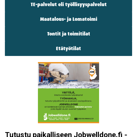
pikalinkit
TE-palvelut eli työllisyyspalvelut
Maatalous- ja Lomatoimi
Tontit ja toimitilat
Etätyötilat
Tutustu paikalliseen Jobwelldone.fi -