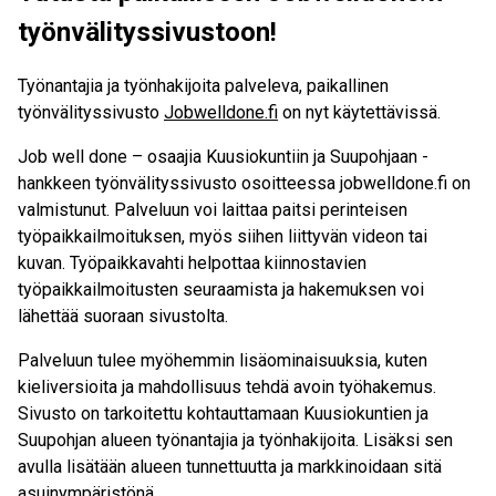
työnvälityssivustoon!
Työnantajia ja työnhakijoita palveleva, paikallinen
työnvälityssivusto
Jobwelldone.fi
on nyt käytettävissä.
Job well done – osaajia Kuusiokuntiin ja Suupohjaan -
hankkeen työnvälityssivusto osoitteessa jobwelldone.fi on
valmistunut. Palveluun voi laittaa paitsi perinteisen
työpaikkailmoituksen, myös siihen liittyvän videon tai
kuvan. Työpaikkavahti helpottaa kiinnostavien
työpaikkailmoitusten seuraamista ja hakemuksen voi
lähettää suoraan sivustolta.
Palveluun tulee myöhemmin lisäominaisuuksia, kuten
kieliversioita ja mahdollisuus tehdä avoin työhakemus.
Sivusto on tarkoitettu kohtauttamaan Kuusiokuntien ja
Suupohjan alueen työnantajia ja työnhakijoita. Lisäksi sen
avulla lisätään alueen tunnettuutta ja markkinoidaan sitä
asuinympäristönä.