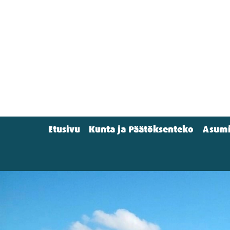
Hyppää
pääsisältöön
Etusivu
Kunta ja Päätöksenteko
Asumi
Main
menu
(Navigation)