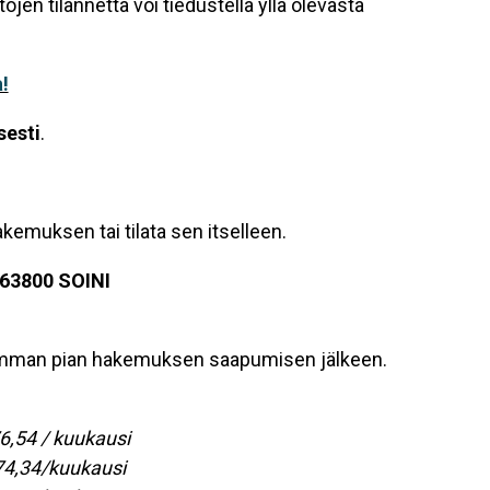
jen tilannetta voi tiedustella yllä olevasta
!
sesti
.
kemuksen tai tilata sen itselleen.
 63800 SOINI
imman pian hakemuksen saapumisen jälkeen.
6,54 / kuukausi
374,34/kuukausi