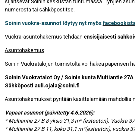
sijaitsevat Soinin keskustan tuntumassa. Tyhjien asunto
numerosta tai sähköpostitse.
Soinin vuokra-asunnot löytyy nyt myös
facebookista
Vuokra-asuntohakemus tehdään
ensisijaisesti sähköi
Asuntohakemus
Soinin Vuokratalojen toimistolta voi hakea paperisen ha
Soinin Vuokratalot Oy / Soinin kunta Multiantie 27A
Sähköposti
auli.ojala@soini.fi
Asuntohakemukset pyritään käsittelemään mahdollis
Vapaat asunnot (päivitetty 4.6.2026):
*
Multiantie 27 B 8 yksiö 31,3 m² (esteetön). Vuokra 37
* Multiantie 27 B 11, koko 31,1 m²(esteetön), vuokra 