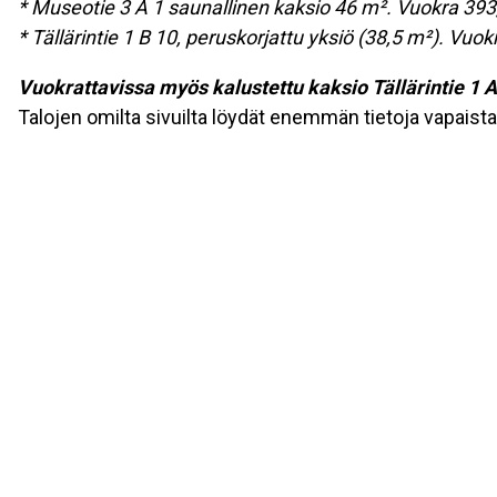
* Museotie 3 A 1 saunallinen kaksio 46 m². Vuokra 393
* Tällärintie 1 B 10, peruskorjattu yksiö (38,5 m²). Vu
Vuokrattavissa myös kalustettu kaksio Tällärintie 1 A 
Talojen omilta sivuilta löydät enemmän tietoja vapaist