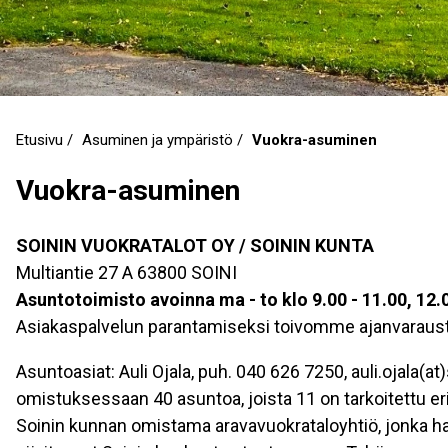
Etusivu
Asuminen ja ympäristö
Vuokra-asuminen
Murupolku
Vuokra-asuminen
SOININ VUOKRATALOT OY / SOININ KUNTA
Multiantie 27 A 63800 SOINI
Asuntotoimisto avoinna ma - to klo 9.00 - 11.00, 12.0
Asiakaspalvelun parantamiseksi toivomme ajanvarausta
Asuntoasiat: Auli Ojala, puh. 040 626 7250, auli.ojala(at)
omistuksessaan 40 asuntoa, joista 11 on tarkoitettu er
Soinin kunnan omistama aravavuokrataloyhtiö, jonka ha