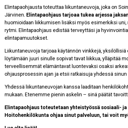
Elintapaohjausta toteuttaa liikuntaneuvoja, joka on So
Järvinen.
Elintapaohjaus tarjoaa tukea arjessa jaksam
huomioidaan liikkumisen lisäksi myös esimerkiksi uni,
rytmi. Elintapaohjaus edistää terveyttäsi ja hyvinvointi
elintapamuutokset.
Liikuntaneuvoja tarjoaa käytännön vinkkejä, yksilöllisiä
löytämään juuri sinulle sopivat tavat liikkua, ylläpitää 
terveellisemmät elämäntavat luontevaksi osaksi arkeasi
ohjausprosessin ajan ja etsii ratkaisuja yhdessä sinun
Yhdessä liikuntaneuvojan kanssa laaditaan henkilökoht
mukaan. Etenemme pienin askelin – sinä päätät tavoitte
Elintapaohjaus toteutetaan yhteistyössä sosiaali- j
Hoitohenkilökunta ohjaa sinut palveluun, tai voit my
Lue alta lisää!