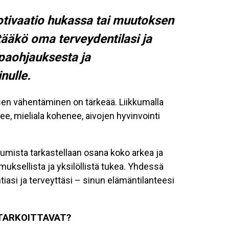
otivaatio hukassa tai muutoksen
tääkö oma terveydentilasi ja
paohjauksesta ja
inulle.
sen vähentäminen on tärkeää. Liikkumalla
e, mieliala kohenee, aivojen hyvinvointi
kumista tarkastellaan osana koko arkea ja
muksellista ja yksilöllistä tukea. Yhdessä
tiasi ja terveyttäsi – sinun elämäntilanteesi
 TARKOITTAVAT?