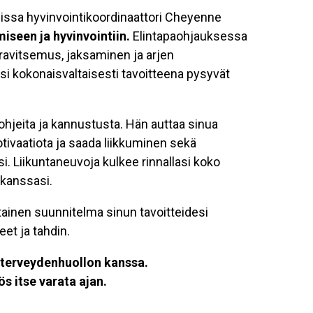
inissa hyvinvointikoordinaattori Cheyenne
iseen ja hyvinvointiin.
Elintapaohjauksessa
 ravitsemus, jaksaminen ja arjen
asi kokonaisvaltaisesti tavoitteena pysyvät
 ohjeita ja kannustusta. Hän auttaa sinua
motivaatiota ja saada liikkuminen sekä
. Liikuntaneuvoja kulkee rinnallasi koko
 kanssasi.
ainen suunnitelma sinun tavoitteidesi
et ja tahdin.
a terveydenhuollon kanssa.
ös itse varata ajan.