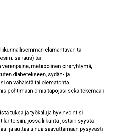
a liikunnallisemman elämäntavan tai
esim. sairaus) tai
ea verenpaine, metabolinen oireryhtymä,
kuten diabetekseen, sydän- ja
esi on vähäistä tai olematonta
valmis pohtimaan omia tapojasi sekä tekemään
tä tukea ja työkaluja hyvinvointisi
nteisiin, jossa liikunta jostain syystä
asi ja auttaa sinua saavuttamaan pysyvästi