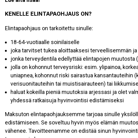
KENELLE ELINTAPAOHJAUS ON?
Elintapaohjaus on tarkoitettu sinulle:
18-64-vuotiaalle soinilaiselle
joka tarvitset tukea aloittaaksesi terveellisemmän j
jonka terveydentila edellyttää elintapojen muutosta (
jolla on kohonnut terveysriski: esim. ylipainoa, kork
uniapnea, kohonnut riski sairastua kansantauteihin (
verisuonitauteihin tai muistisairauteen) tai liikkumis
haluat kokeilla pieniä muutoksia arjessasi ja olet 
yhdessä ratkaisuja hyvinvointisi edistämiseksi
Maksuton elintapaohjauksemme tarjoaa sinulle yksilöllis
edistämiseen. Se soveltuu hyvin myös elämän muutostila
vähenee. Tavoitteenamme on edistää sinun hyvinvointi