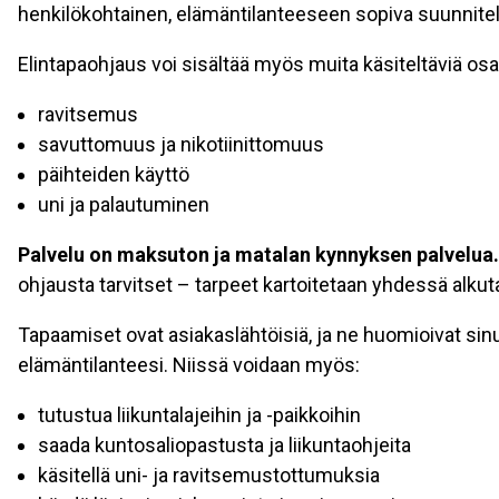
henkilökohtainen, elämäntilanteeseen sopiva suunnite
Elintapaohjaus voi sisältää myös muita käsiteltäviä osa
ravitsemus
savuttomuus ja nikotiinittomuus
päihteiden käyttö
uni ja palautuminen
Palvelu on maksuton ja matalan kynnyksen palvelua.
ohjausta tarvitset – tarpeet kartoitetaan yhdessä alku
Tapaamiset ovat asiakaslähtöisiä, ja ne huomioivat sinu
elämäntilanteesi. Niissä voidaan myös:
tutustua liikuntalajeihin ja -paikkoihin
saada kuntosaliopastusta ja liikuntaohjeita
käsitellä uni- ja ravitsemustottumuksia