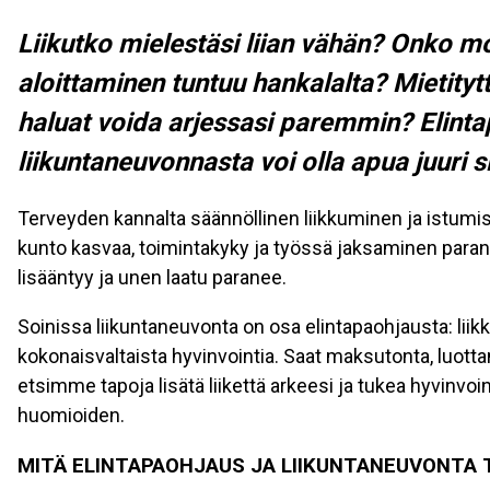
Liikutko mielestäsi liian vähän? Onko m
aloittaminen tuntuu hankalalta? Mietityt
haluat voida arjessasi paremmin? Elinta
liikuntaneuvonnasta voi olla apua juuri s
Terveyden kannalta säännöllinen liikkuminen ja istumi
kunto kasvaa, toimintakyky ja työssä jaksaminen parane
lisääntyy ja unen laatu paranee.
Soinissa liikuntaneuvonta on osa elintapaohjausta: liik
kokonaisvaltaista hyvinvointia. Saat maksutonta, luotta
etsimme tapoja lisätä liikettä arkeesi ja tukea hyvinvoin
huomioiden.
MITÄ ELINTAPAOHJAUS JA LIIKUNTANEUVONTA