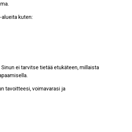
lma.
-alueita kuten:
Sinun ei tarvitse tietää etukäteen, millaista
tapaamisella.
n tavoitteesi, voimavarasi ja