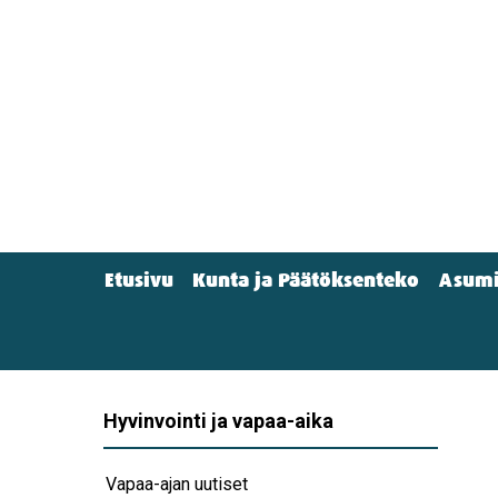
Hyppää
pääsisältöön
Etusivu
Kunta ja Päätöksenteko
Asumi
Main
menu
(Navigation)
Hyvinvointi ja vapaa-aika
Vapaa-ajan uutiset