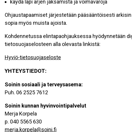
käydä läpi arjen jaksamista ja voimavaroja
Ohjaustapaamiset järjestetään pääsääntöisesti arkisin 
sopia myös muista ajoista.
Kohdennetussa elintapaohjauksessa hyödynnetään digita
tietosuojaselosteen alla olevasta linkistä:
Hyviö-tietosuojaseloste
YHTEYSTIEDOT:
Soinin sosiaali ja terveysasema:
Puh. 06 2525 7612
Soinin kunnan hyvinvointipalvelut
Merja Korpela
p. 040 5565 630
merja.korpela@soini.fi