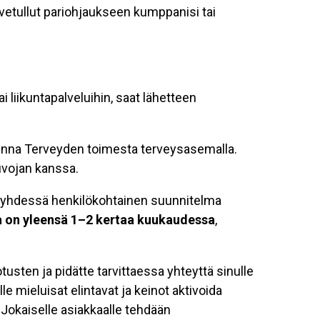
rvetullut pariohjaukseen kumppanisi tai
i liikuntapalveluihin, saat lähetteen
inna Terveyden toimesta terveysasemalla.
uvojan kanssa.
an yhdessä henkilökohtainen suunnitelma
 on yleensä 1–2 kertaa kuukaudessa
,
usten ja pidätte tarvittaessa yhteyttä sinulle
le mieluisat elintavat ja keinot aktivoida
 Jokaiselle asiakkaalle tehdään