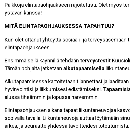
Paikkoja elintapaohjaukseen rajoitetusti. Olet myös te
ystävän kanssa!
MITÄ ELINTAPAOHJAUKSESSA TAPAHTUU?
Kun olet ottanut yhteyttä sosiaali- ja terveysasemaan ta
elintapaohjaukseen.
Ensimmäisellä käynnillä tehdään
terveystestit
Kuusiol
Tämän pohjalta jatketaan
alkutapaamisella
liikuntane
Alkutapaamisessa kartoitetaan tilannettasi ja laadita
hyvinvointisi ja liikkumisesi edistämiseksi.
Tapaamisia
alussa tiheämmin ja lopussa harvemmin.
Elintapaohjauksen aikana tapaat liikuntaneuvojaa kasvot
sopivalla tavalla. Liikuntaneuvoja auttaa löytämään sinul
arkea, ja seuraatte yhdessä tavoitteidesi toteutumista.