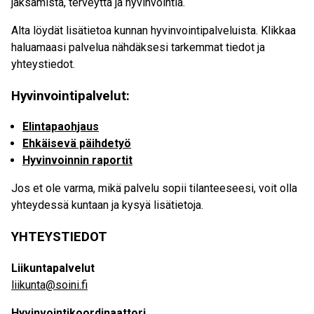
jaksamista, terveyttä ja hyvinvointia.
Alta löydät lisätietoa kunnan hyvinvointipalveluista. Klikkaa
haluamaasi palvelua nähdäksesi tarkemmat tiedot ja
yhteystiedot.
Hyvinvointipalvelut:
Elintapaohjaus
Ehkäisevä päihdetyö
Hyvinvoinnin raportit
Jos et ole varma, mikä palvelu sopii tilanteeseesi, voit olla
yhteydessä kuntaan ja kysyä lisätietoja.
YHTEYSTIEDOT
Liikuntapalvelut
liikunta@soini.fi
Hyvinvointikoordinaattori