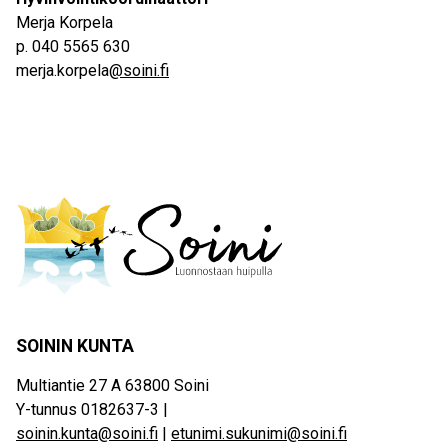
Merja Korpela
p. 040 5565 630
merja.korpela
@soini.fi
SOININ KUNTA
Multiantie 27 A 63800 Soini
Y-tunnus 0182637-3 |
soinin.kunta@soini.fi
|
etunimi.sukunimi@soini.fi