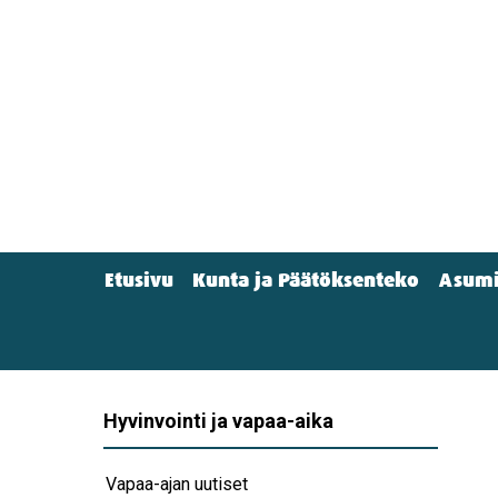
Hyppää
pääsisältöön
Etusivu
Kunta ja Päätöksenteko
Asumi
Main
menu
(Navigation)
Hyvinvointi ja vapaa-aika
Vapaa-ajan uutiset