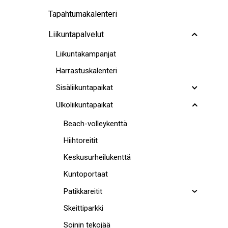
Tapahtumakalenteri
Liikuntapalvelut
Liikuntakampanjat
Harrastuskalenteri
Sisäliikuntapaikat
Ulkoliikuntapaikat
Beach-volleykenttä
Hiihtoreitit
Keskusurheilukenttä
Kuntoportaat
Patikkareitit
Skeittiparkki
Soinin tekojää