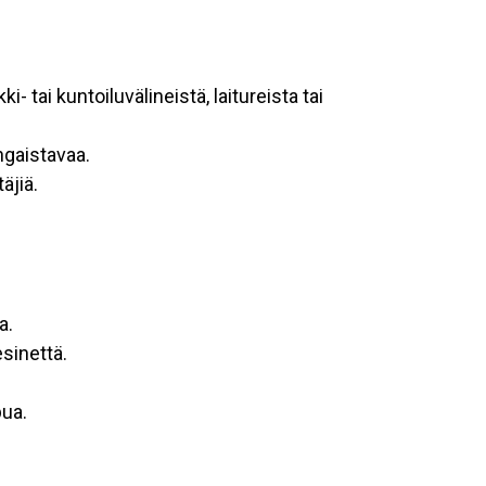
i- tai kuntoiluvälineistä, laitureista tai
ngaistavaa.
äjiä.
a.
sinettä.
pua.