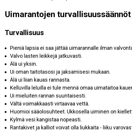
Uimarantojen turvallisuussäännöt
Turvallisuus
Pieniä lapsia ei saa jättää uimarannalle ilman valvont
Valvo lasten leikkejä jatkuvasti.
Älä ui yksin.
Ui oman taitotasosi ja jaksamisesi mukaan.
Älä ui liian kauas rannasta.
Kelluvilla leluilla ei tule mennä omaa uimataitoa ka
Ui mieluiten rannan suuntaisesti.
Vältä voimakkaasti virtaavaa vettä.
Huomioi sääolosuhteet. Ukkosella uiminen on kiellett
Kylmä vesi kangistaa nopeasti.
Rantakivet ja kalliot voivat olla liukkaita - liiku varovast