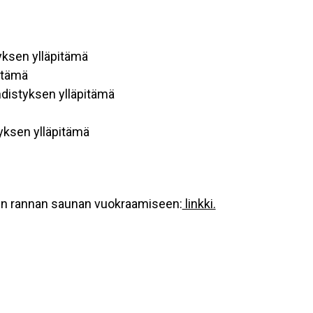
tyksen ylläpitämä
itämä
yhdistyksen ylläpitämä
tyksen ylläpitämä
sen rannan saunan vuokraamiseen:
linkki.