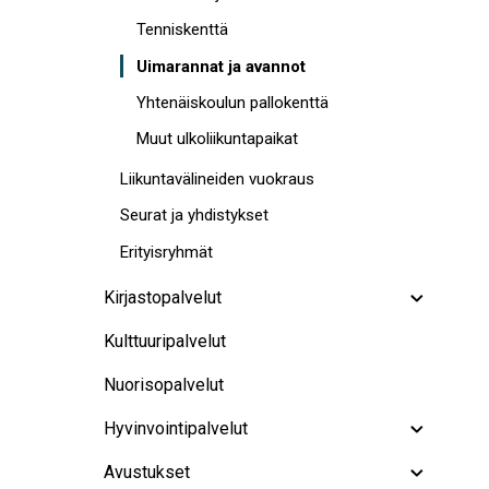
Tenniskenttä
Uimarannat ja avannot
Yhtenäiskoulun pallokenttä
Muut ulkoliikuntapaikat
Liikuntavälineiden vuokraus
Seurat ja yhdistykset
Erityisryhmät
Kirjastopalvelut
Kulttuuripalvelut
Nuorisopalvelut
Hyvinvointipalvelut
Avustukset