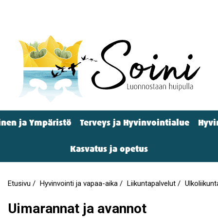
nen ja Ympäristö
Terveys ja Hyvinvointialue
Hyvi
Kasvatus ja opetus
Etusivu
Hyvinvointi ja vapaa-aika
Liikuntapalvelut
Ulkoliikun
Murupolku
Uimarannat ja avannot