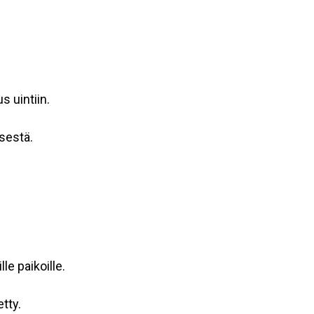
s uintiin.
sestä.
le paikoille.
tty.