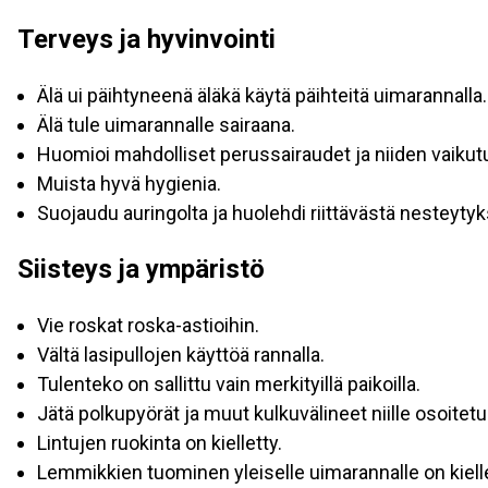
Terveys ja hyvinvointi
Älä ui päihtyneenä äläkä käytä päihteitä uimarannalla.
Älä tule uimarannalle sairaana.
Huomioi mahdolliset perussairaudet ja niiden vaikutu
Muista hyvä hygienia.
Suojaudu auringolta ja huolehdi riittävästä nesteytyk
Siisteys ja ympäristö
Vie roskat roska-astioihin.
Vältä lasipullojen käyttöä rannalla.
Tulenteko on sallittu vain merkityillä paikoilla.
Jätä polkupyörät ja muut kulkuvälineet niille osoitetuil
Lintujen ruokinta on kielletty.
Lemmikkien tuominen yleiselle uimarannalle on kielle