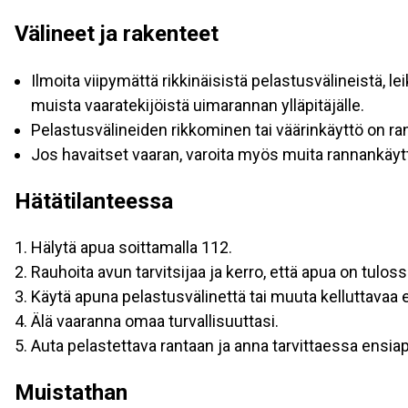
Välineet ja rakenteet
Ilmoita viipymättä rikkinäisistä pelastusvälineistä, leikk
muista vaaratekijöistä uimarannan ylläpitäjälle.
Pelastusvälineiden rikkominen tai väärinkäyttö on ra
Jos havaitset vaaran, varoita myös muita rannankäytt
Hätätilanteessa
Hälytä apua soittamalla 112.
Rauhoita avun tarvitsijaa ja kerro, että apua on tuloss
Käytä apuna pelastusvälinettä tai muuta kelluttavaa e
Älä vaaranna omaa turvallisuuttasi.
Auta pelastettava rantaan ja anna tarvittaessa ensia
Muistathan