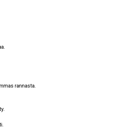
aa.
uemmas rannasta.
y.
i.