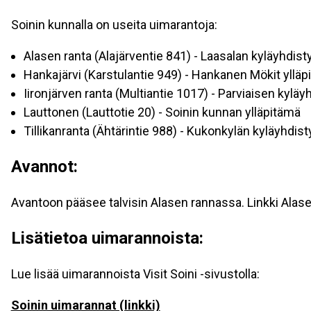
Soinin kunnalla on useita uimarantoja:
Alasen ranta (Alajärventie 841) - Laasalan kyläyhdis
Hankajärvi (Karstulantie 949) - Hankanen Mökit ylläp
Iironjärven ranta (Multiantie 1017) - Parviaisen kylä
Lauttonen (Lauttotie 20) - Soinin kunnan ylläpitämä
Tillikanranta (Ähtärintie 988) - Kukonkylän kyläyhdis
Avannot:
Avantoon pääsee talvisin Alasen rannassa. Linkki Ala
Lisätietoa uimarannoista:
Lue lisää uimarannoista Visit Soini -sivustolla:
Soinin uimarannat (linkki)