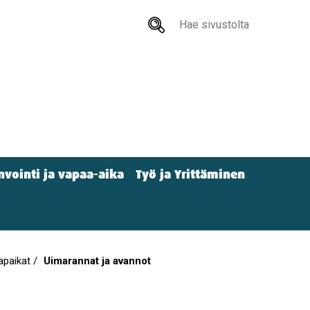
Hae
sivustolta
nvointi ja vapaa-aika
Työ ja Yrittäminen
tapaikat
Uimarannat ja avannot