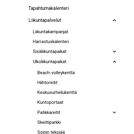
Tapahtumakalenteri
Liikuntapalvelut
Liikuntakampanjat
Harrastuskalenteri
Sisäliikuntapaikat
Ulkoliikuntapaikat
Beach-volleykenttä
Hiihtoreitit
Keskusurheilukenttä
Kuntoportaat
Patikkareitit
Skeittiparkki
Soinin tekojää