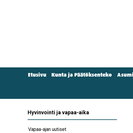
Hyppää
pääsisältöön
Etusivu
Kunta ja Päätöksenteko
Asumi
Main
menu
(Navigation)
Hyvinvointi ja vapaa-aika
Vapaa-ajan uutiset