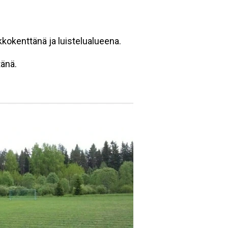
kkokenttänä ja luistelualueena.
tänä.