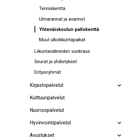
Tenniskenttä
Uimarannat ja avannot
Yhtenäiskoulun pallokenttä
Muut ulkoliikuntapaikat
Liikuntavälineiden vuokraus
Seurat ja yhdistykset
Erityisryhmät
Kirjastopalvelut
Kulttuuripalvelut
Nuorisopalvelut
Hyvinvointipalvelut
Avustukset