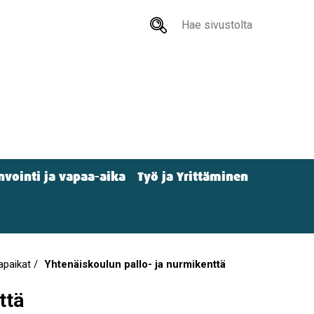
Hae
sivustolta
nvointi ja vapaa-aika
Työ ja Yrittäminen
tapaikat
Yhtenäiskoulun pallo- ja nurmikenttä
ttä