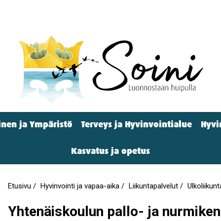
nen ja Ympäristö
Terveys ja Hyvinvointialue
Hyvi
Kasvatus ja opetus
Etusivu
Hyvinvointi ja vapaa-aika
Liikuntapalvelut
Ulkoliikun
Murupolku
Yhtenäiskoulun pallo- ja nurmiken