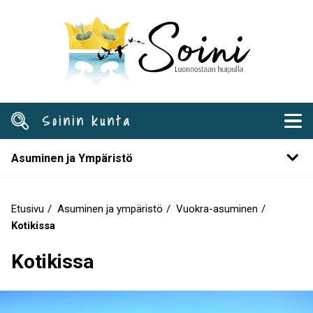
Hyppää
pääsisältöön
Soinin kunta
Asuminen ja Ympäristö
Etusivu
Asuminen ja ympäristö
Vuokra-asuminen
Murupolku
Kotikissa
Kotikissa