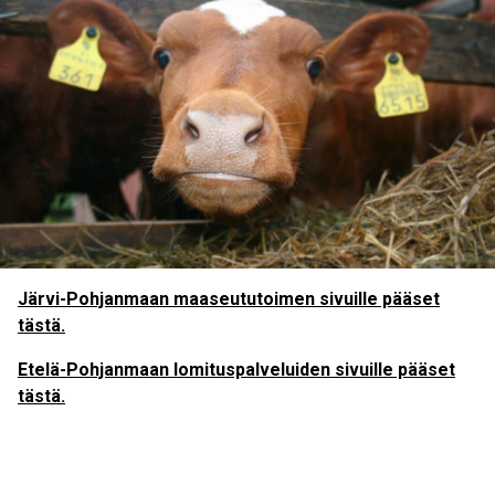
Järvi-Pohjanmaan maaseututoimen sivuille pääset
tästä.
Etelä-Pohjanmaan lomituspalveluiden sivuille pääset
tästä.