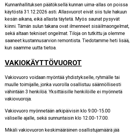
Kunnanhallituksen päätöksellä kunnan uima-allas on poissa
käytöstä 31.12.2026 asti. Allasvuorot eivät siis tule hakuun
kesän aikana, eikä allasta täytetä. Myös saunat pysyvät
kiinni. Tämän sulun takana ovat ilmenneet sisäilmaongelmat,
sekä altaan tekniset ongelmat. Tiloja on tutkittu ja olemme
saaneet kustannusarvion remontista. Tiedotamme heti lisää,
kun saamme uutta tietoa.
VAKIOKÄYTTÖVUOROT
Vakiovuoro voidaan myöntää yhdistykselle, ryhmälle tai
muulle toimijalle, jonka vuorolla osallistuu säännöllisesti
vähintään 3 henkilöä. Yksittäisille henkilöille ei myönnetä
vakiovuoroja.
Vakiovuoro myönnetään arkipäivisin klo 9.00-15.00
väliselle ajalle, sekä sunnuntaisin klo 12.00-17.00.
Mikäli vakiovuoron keskimääräinen osallistujamäärä jää