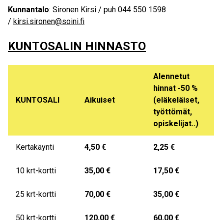
Kunnantalo
: Sironen Kirsi / puh 044 550 1598
/
kirsi.sironen@soini.fi
KUNTOSALIN HINNASTO
Alennetut
hinnat -50 %
KUNTOSALI
Aikuiset
(eläkeläiset,
työttömät,
opiskelijat..)
Kertakäynti
4,50 €
2,25 €
10 krt-kortti
35,00 €
17,50 €
25 krt-kortti
70,00 €
35,00 €
50 krt-kortti
120,00 €
60,00 €