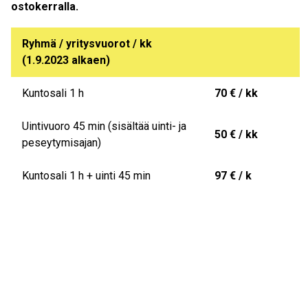
ostokerralla.
Ryhmä / yritysvuorot / kk
(1.9.2023 alkaen)
Kuntosali 1 h
70 € / kk
Uintivuoro 45 min (sisältää uinti- ja
50 € / kk
peseytymisajan)
Kuntosali 1 h + uinti 45 min
97 € / k