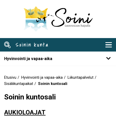
Hyppää
pääsisältöön
Soinin kunta
Hyvinvointi ja vapaa-aika
Etusivu
Hyvinvointi ja vapaa-aika
Liikuntapalvelut
Murupolku
Sisäliikuntapaikat
Soinin kuntosali
Soinin kuntosali
AUKIOLOAJAT