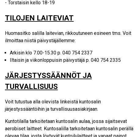
- Torstaisin kello 18-19
TILOJEN LAITEVIAT
Huomasitko salilla laitevian, rikkoutuneen esineen tms. Voit
ilmoittaa niistä päivystäjällemme:
Arkisin klo 7.00-15.30 p. 040 754 2337
Iltaisin ja viikonloppuisin päivystäjä p. 040 754 2335
JÄRJESTYSSÄÄNNÖT JA
TURVALLISUUS
Voit tutustua alla olevista linkeistä kuntosalin
järjestyssääntöihin ja turvallisuusasiakirjaan.
Kuntotilalla tarkoitetaan kuntosalin aulaa, jossa sijaitsevat
aerobiset laitteet. Kuntosalilla tarkoitetaan kuntosalin perällä
olevaa tilaa, josta löytyvät kuntoilulaitteet ja vapaat painot.