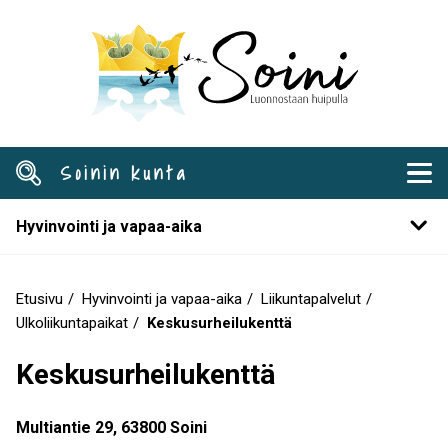
Hyppää
pääsisältöön
Soinin kunta
Hyvinvointi ja vapaa-aika
Etusivu
Hyvinvointi ja vapaa-aika
Liikuntapalvelut
Murupolku
Ulkoliikuntapaikat
Keskusurheilukenttä
Keskusurheilukenttä
Multiantie 29, 63800 Soini