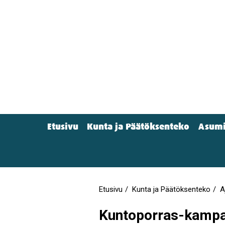
Hyppää
pääsisältöön
Etusivu
Kunta ja Päätöksenteko
Asumi
Main
menu
(Navigation)
Etusivu
Kunta ja Päätöksenteko
A
Murupolku
Kuntoporras-kampanj