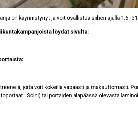
 on käynnistynyt ja voit osallistua siihen ajalla 1.6.-3
liikuntakampanjoista löydät sivulta:
)
ortaista:
reenejä, joita voit kokeilla vapaasti ja maksuttomasti. Po
toportaat | Soini
) tai portaiden alapäässä olevasta lamin