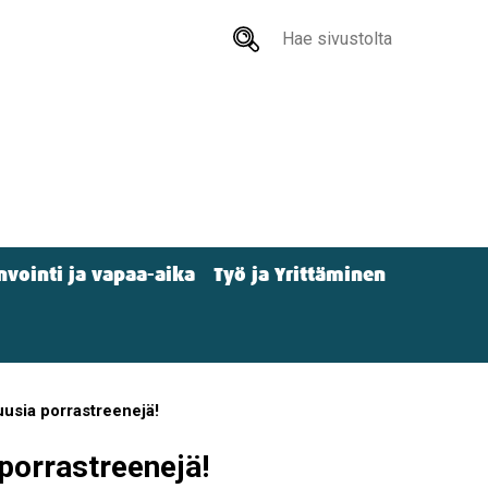
Hae
sivustolta
nvointi ja vapaa-aika
Työ ja Yrittäminen
uusia porrastreenejä!
porrastreenejä!