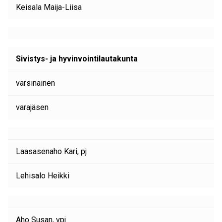
Keisala Maija-Liisa
Sivistys- ja hyvinvointilautakunta
varsinainen
varajäsen
Laasasenaho Kari, pj
Lehisalo Heikki
Aho Susan, vpj