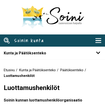
Hyppää
pääsisältöön
Soinin kunta
Kunta ja Päätöksenteko
Etusivu
Kunta ja Päätöksenteko
Päätöksenteko
Murupolku
Luottamushenkilöt
Luottamushenkilöt
Soinin kunnan luottamushenkilöorganisaatio