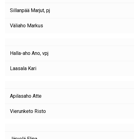
Sillanpää Marjut, pj
Väliaho Markus
Halla-aho Ano, vpj
Laasala Kari
Apilasaho Atte
Vierunketo Risto
Järvelä Elina