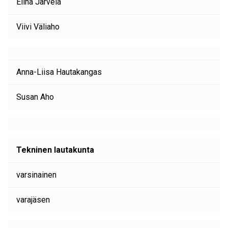
Elina Järvelä
Viivi Väliaho
Anna-Liisa Hautakangas
Susan Aho
Tekninen lautakunta
varsinainen
varajäsen