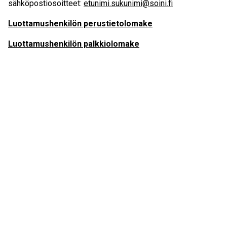
sähköpostiosoitteet:
etunimi.sukunimi@soini.fi
Luottamushenkilön perustietolomake
Luottamushenkilön palkkiolomake