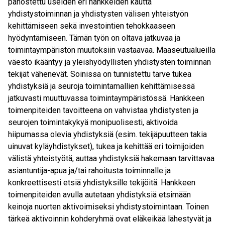
panostettu useiden eri hankkeiden kautta
yhdistystoiminnan ja yhdistysten välisen yhteistyön
kehittämiseen sekä investointien tehokkaaseen
hyödyntämiseen. Tämän työn on oltava jatkuvaa ja
toimintaympäristön muutoksiin vastaavaa. Maaseutualueilla
väestö ikääntyy ja yleishyödyllisten yhdistysten toiminnan
tekijät vähenevät. Soinissa on tunnistettu tarve tukea
yhdistyksiä ja seuroja toimintamallien kehittämisessä
jatkuvasti muuttuvassa toimintaympäristössä. Hankkeen
toimenpiteiden tavoitteena on vahvistaa yhdistysten ja
seurojen toimintakykyä monipuolisesti, aktivoida
hiipumassa olevia yhdistyksiä (esim. tekijäpuutteen takia
uinuvat kyläyhdistykset), tukea ja kehittää eri toimijoiden
välistä yhteistyötä, auttaa yhdistyksiä hakemaan tarvittavaa
asiantuntija-apua ja/tai rahoitusta toiminnalle ja
konkreettisesti etsiä yhdistyksille tekijöitä. Hankkeen
toimenpiteiden avulla autetaan yhdistyksiä etsimään
keinoja nuorten aktivoimiseksi yhdistystoimintaan. Toinen
tärkeä aktivoinnin kohderyhmä ovat eläkeikää lähestyvät ja