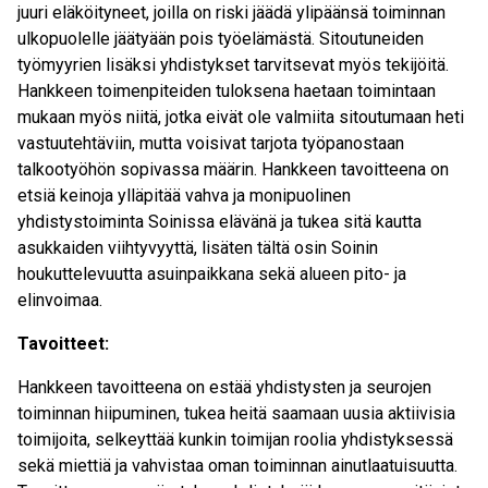
juuri eläköityneet, joilla on riski jäädä ylipäänsä toiminnan
ulkopuolelle jäätyään pois työelämästä. Sitoutuneiden
työmyyrien lisäksi yhdistykset tarvitsevat myös tekijöitä.
Hankkeen toimenpiteiden tuloksena haetaan toimintaan
mukaan myös niitä, jotka eivät ole valmiita sitoutumaan heti
vastuutehtäviin, mutta voisivat tarjota työpanostaan
talkootyöhön sopivassa määrin. Hankkeen tavoitteena on
etsiä keinoja ylläpitää vahva ja monipuolinen
yhdistystoiminta Soinissa elävänä ja tukea sitä kautta
asukkaiden viihtyvyyttä, lisäten tältä osin Soinin
houkuttelevuutta asuinpaikkana sekä alueen pito- ja
elinvoimaa.
Tavoitteet:
Hankkeen tavoitteena on estää yhdistysten ja seurojen
toiminnan hiipuminen, tukea heitä saamaan uusia aktiivisia
toimijoita, selkeyttää kunkin toimijan roolia yhdistyksessä
sekä miettiä ja vahvistaa oman toiminnan ainutlaatuisuutta.