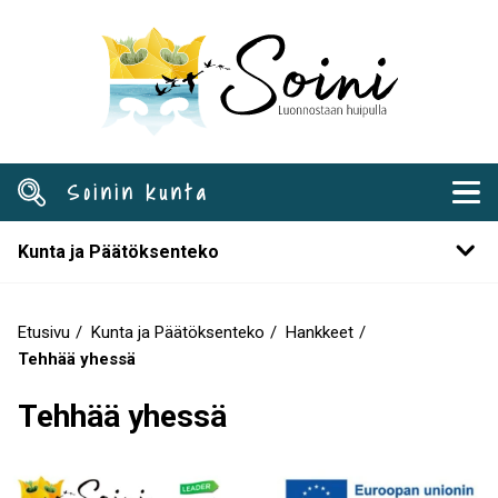
Hyppää
pääsisältöön
Soinin kunta
Kunta ja Päätöksenteko
Etusivu
Kunta ja Päätöksenteko
Hankkeet
Murupolku
Tehhää yhessä
Tehhää yhessä