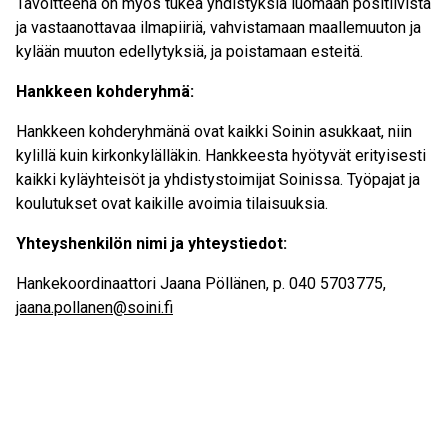
Tavoitteena on myös tukea yhdistyksiä luomaan positiivista
ja vastaanottavaa ilmapiiriä, vahvistamaan maallemuuton ja
kylään muuton edellytyksiä, ja poistamaan esteitä.
Hankkeen kohderyhmä:
Hankkeen kohderyhmänä ovat kaikki Soinin asukkaat, niin
kylillä kuin kirkonkylälläkin. Hankkeesta hyötyvät erityisesti
kaikki kyläyhteisöt ja yhdistystoimijat Soinissa. Työpajat ja
koulutukset ovat kaikille avoimia tilaisuuksia.
Yhteyshenkilön nimi ja yhteystiedot:
Hankekoordinaattori Jaana Pöllänen, p. 040 5703775,
jaana.pollanen@soini.fi