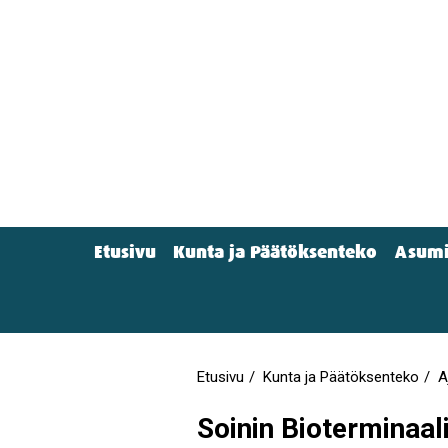
Hyppää
pääsisältöön
Etusivu
Kunta ja Päätöksenteko
Asumi
Main
menu
(Navigation)
Etusivu
Kunta ja Päätöksenteko
A
Murupolku
Soinin Bioterminaa