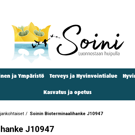
nen ja Ympäristö
Terveys ja Hyvinvointialue
Hyvi
Kasvatus ja opetus
jankohtaiset
Soinin Bioterminaalihanke J10947
lihanke J10947