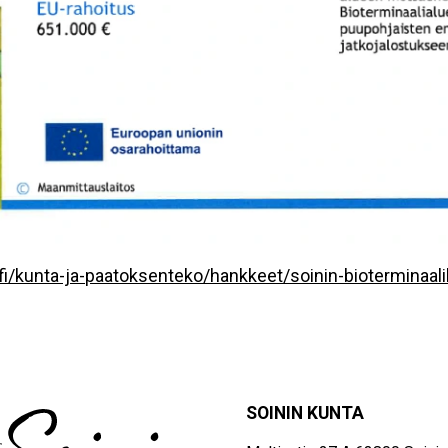
p/fi/kunta-ja-paatoksenteko/hankkeet/soinin-bioterminaal
SOININ KUNTA