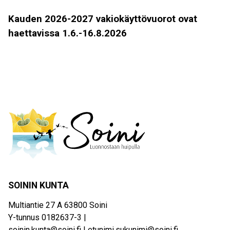
Kauden 2026-2027 vakiokäyttövuorot ovat
haettavissa 1.6.-16.8.2026
SOININ KUNTA
Multiantie 27 A 63800 Soini
Y-tunnus 0182637-3 |
soinin.kunta@soini.fi
|
etunimi.sukunimi@soini.fi