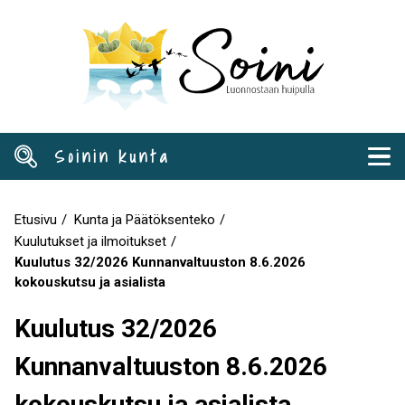
Hyppää
pääsisältöön
Soinin kunta
Etusivu
Kunta ja Päätöksenteko
Murupolku
Kuulutukset ja ilmoitukset
Kuulutus 32/2026 Kunnanvaltuuston 8.6.2026
kokouskutsu ja asialista
Kuulutus 32/2026
Kunnanvaltuuston 8.6.2026
kokouskutsu ja asialista