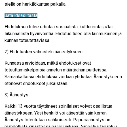
siellä on henkilökuntaa paikalla.
Jätä ideasi tästä
Ehdotuksen tulee edistää sosiaalista, kulttuurista ja/tai
liikunnallista hyvinvointia. Ehdotus tulee olla lainmukainen ja
kunnan toteutettavissa.
2) Ehdotusten valmistelu äänestykseen
Kunnassa arvioidaan, mitkä ehdotukset ovat
toteuttamiskelpoisia annetun määrärahan puitteissa.
Samankaltaisia ehdotuksia voidaan yhdistää. Äänestykseen
etenevät ehdotukset julkaistaan.
3) Äänestys
Kaikki 13 vuotta täyttäneet soinilaiset voivat osallistua
äänestykseen. Yksi henkilö voi äänestää vain kerran.
Äänestys toteutetaan sähköisesti. Paperiäänestys on
mahdollista kirjastossa palveluaikana. Äänestys tapahtuu