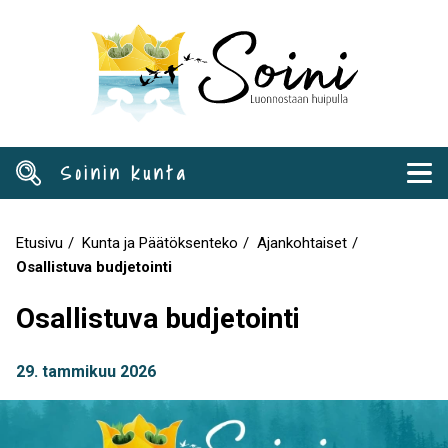
Hyppää
pääsisältöön
Soinin kunta
Etusivu
Kunta ja Päätöksenteko
Ajankohtaiset
Murupolku
Osallistuva budjetointi
Osallistuva budjetointi
29. tammikuu 2026