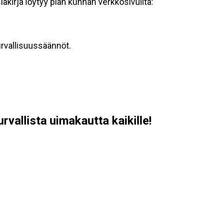
akirja löytyy pian kunnan verkkosivuilta:
turvallisuussäännöt.
vallista uimakautta kaikille!