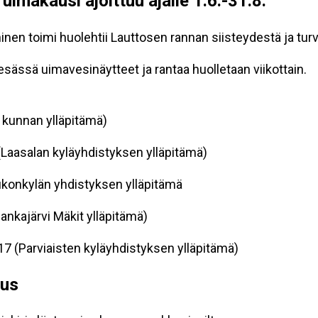
uimakausi ajoittuu ajalle 1.6.-31.8.
en toimi huolehtii Lauttosen rannan siisteydestä ja turv
esässä uimavesinäytteet ja rantaa huolletaan viikottain.
n kunnan ylläpitämä)
 (Laasalan kyläyhdistyksen ylläpitämä)
(Kukonkylän yhdistyksen ylläpitämä
Hankajärvi Mäkit ylläpitämä)
1017 (Parviaisten kyläyhdistyksen ylläpitämä)
uus