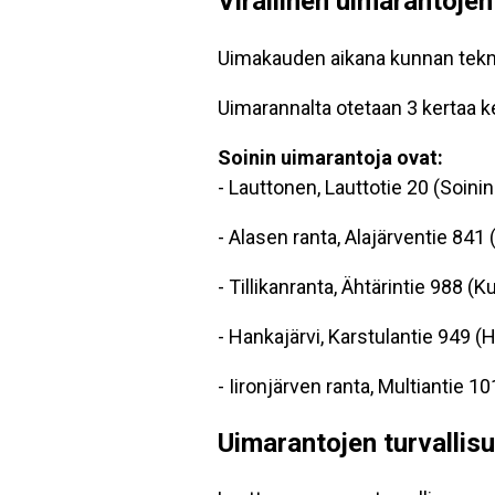
Virallinen uimarantojen 
Uimakauden aikana kunnan teknin
Uimarannalta otetaan 3 kertaa k
Soinin uimarantoja ovat:
- Lauttonen, Lauttotie 20 (Soini
- Alasen ranta, Alajärventie 841
- Tillikanranta, Ähtärintie 988 
- Hankajärvi, Karstulantie 949 (
- Iironjärven ranta, Multiantie 
Uimarantojen turvallis