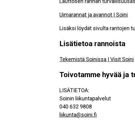
Lauttosen rannan turvallisuusasi
Uimarannat ja avannot | Soini
Lisäksi löydät sivulta rantojen 
Lisätietoa rannoista
Tekemistä Soinissa | Visit Soini
Toivotamme hyvää ja tur
LISÄTIETOA:
Soinin liikuntapalvelut
040 632 9808
liikunta@soini.fi