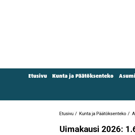
Hyppää
pääsisältöön
Etusivu
Kunta ja Päätöksenteko
Asumi
Main
menu
(Navigation)
Etusivu
Kunta ja Päätöksenteko
A
Murupolku
Uimakausi 2026: 1.6