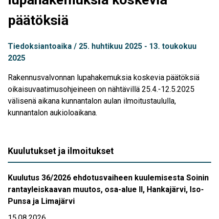
päätöksiä
Tiedoksiantoaika
25. huhtikuu 2025
13. toukokuu
2025
Rakennusvalvonnan lupahakemuksia koskevia päätöksiä
oikaisuvaatimusohjeineen on nähtävillä 25.4.-12.5.2025
välisenä aikana kunnantalon aulan ilmoitustaululla,
kunnantalon aukioloaikana.
Kuulutukset ja ilmoitukset
Kuulutus 36/2026 ehdotusvaiheen kuulemisesta Soinin
rantayleiskaavan muutos, osa-alue II, Hankajärvi, Iso-
Punsa ja Limajärvi
15.08.2026