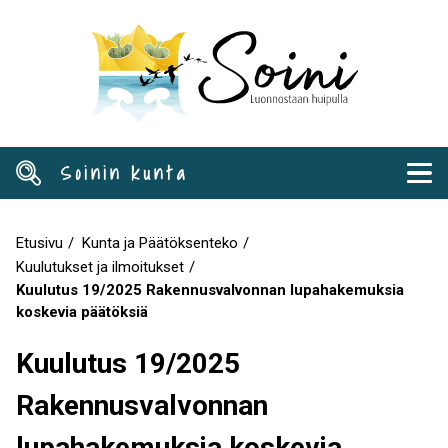
Hyppää
pääsisältöön
Soinin kunta
Etusivu
Kunta ja Päätöksenteko
Murupolku
Kuulutukset ja ilmoitukset
Kuulutus 19/2025 Rakennusvalvonnan lupahakemuksia
koskevia päätöksiä
Kuulutus 19/2025
Rakennusvalvonnan
lupahakemuksia koskevia