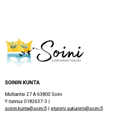
SOININ KUNTA
Multiantie 27 A 63800 Soini
Y-tunnus 0182637-3 |
soinin.kunta@soini.fi
|
etunimi.sukunimi@soini.fi
Saavutettavuus
Palaute
visitsoini.fi
soini.fi