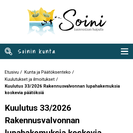
Hyppää
pääsisältöön
Soinin kunta
Etusivu
Kunta ja Päätöksenteko
Murupolku
Kuulutukset ja ilmoitukset
Kuulutus 33/2026 Rakennusvalvonnan lupahakemuksia
koskevia päätöksiä
Kuulutus 33/2026
Rakennusvalvonnan
lupahakemuksia koskevia