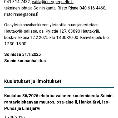
041 314 7432,
valila@energiequelle.fi
tekninen johtaja Soinin kunta, Risto Rinne 040 616 4460,
risto.rinne@soini.fi
Osayleiskaavahankkeen yleisötilaisuus järjestetään
Hautakylä-salissa, os. Kylätie 127, 63890 Hautakylä,
keskiviikkona 12.2.2025 klo 18.00-20.00. Kahvitarjoilu klo
17.30-18.00.
Soinissa 31.1.2025
Soinin kunnanhallitus
Kuulutukset ja ilmoitukset
Kuulutus 36/2026 ehdotusvaiheen kuulemisesta Soinin
rantayleiskaavan muutos, osa-alue II, Hankajärvi, Iso-
Punsa ja Limajärvi
15.08.2026