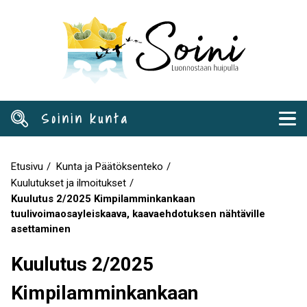
Hyppää
pääsisältöön
Soinin kunta
Etusivu
Kunta ja Päätöksenteko
Murupolku
Kuulutukset ja ilmoitukset
Kuulutus 2/2025 Kimpilamminkankaan
tuulivoimaosayleiskaava, kaavaehdotuksen nähtäville
asettaminen
Kuulutus 2/2025
Kimpilamminkankaan