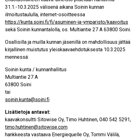
31.1.-10.3.2025 välisenä aikana Soinin kunnan
ilmoitustaululla, internet-osoitteessa
https://kunta.soini.fi/fi/asuminen-ja-ymparisto/kaavoitus
sekä Soinin kunnantalolla, os. Multiantie 27 A 63800 Soini.
Osallisilla ja muilla kunnan jäsenillä on mahdollisuus jättää
kirjallinen muistutus yleiskaavaehdotuksesta 10.3.2025
mennessä:
Soinin kunta / kunnanhallitus
Multiantie 27 A
63800 Soini
tai
soinin.kunta@soini.fi
Lisätietoja antavat:
kaavakonsultti Sitowise Oy, Timo Huhtinen, 040 542 5291,
timo.huhtinen@sitowise.com
hankkeesta vastaava Energiequelle Oy, Tommi Välilä,