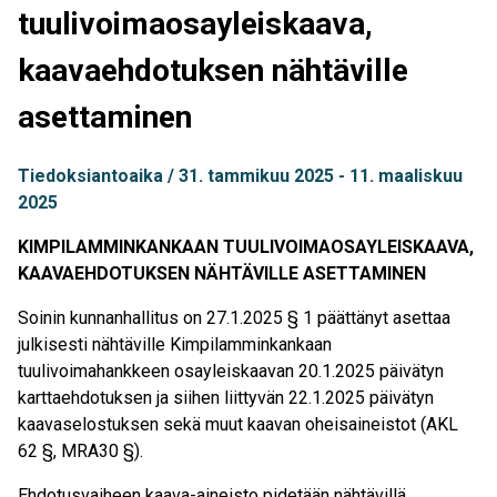
tuulivoimaosayleiskaava,
kaavaehdotuksen nähtäville
asettaminen
Tiedoksiantoaika
31. tammikuu 2025
11. maaliskuu
2025
KIMPILAMMINKANKAAN TUULIVOIMAOSAYLEISKAAVA,
KAAVAEHDOTUKSEN NÄHTÄVILLE ASETTAMINEN
Soinin kunnanhallitus on 27.1.2025 § 1 päättänyt asettaa
julkisesti nähtäville Kimpilamminkankaan
tuulivoimahankkeen osayleiskaavan 20.1.2025 päivätyn
karttaehdotuksen ja siihen liittyvän 22.1.2025 päivätyn
kaavaselostuksen sekä muut kaavan oheisaineistot (AKL
62 §, MRA30 §).
Ehdotusvaiheen kaava-aineisto pidetään nähtävillä